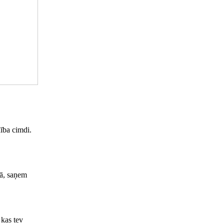
nība cimdi.
lā, saņem
 kas tev