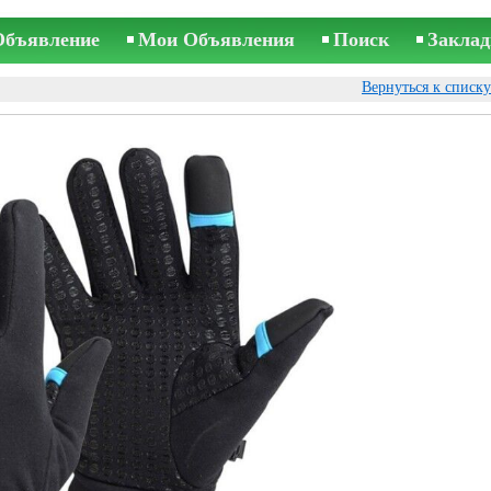
Объявление
Мои Объявления
Поиск
Заклад
Вернуться к списк