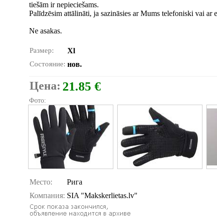
tiešām ir nepieciešams.
Palīdzēsim attālināti, ja sazināsies ar Mums telefoniski vai ar 
Ne asakas.
Размер:
Xl
Состояние:
нов.
Цена:
21.85 €
Фото:
Место:
Рига
Компания:
SIA "Makskerlietas.lv"