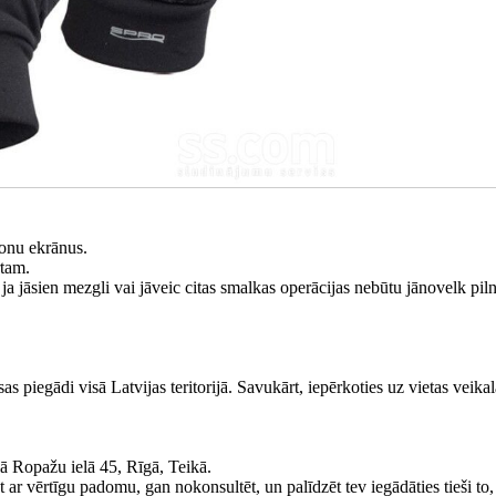
fonu ekrānus.
rtam.
ja jāsien mezgli vai jāveic citas smalkas operācijas nebūtu jānovelk pil
s piegādi visā Latvijas teritorijā. Savukārt, iepērkoties uz vietas veika
lā Ropažu ielā 45, Rīgā, Teikā.
 vērtīgu padomu, gan nokonsultēt, un palīdzēt tev iegādāties tieši to,