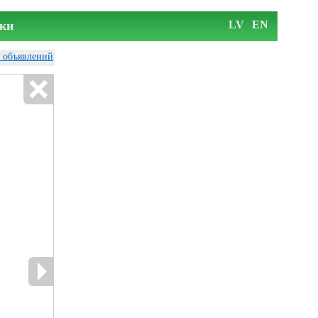
ки
LV
EN
у объявлений