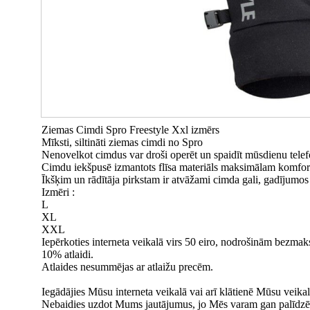
Ziemas Cimdi Spro Freestyle Xxl izmērs
Mīksti, siltināti ziemas cimdi no Spro
Nenovelkot cimdus var droši operēt un spaidīt mūsdienu tele
Cimdu iekšpusē izmantots flīsa materiāls maksimālam komfo
Īkšķim un rādītāja pirkstam ir atvāžami cimda gali, gadījumos 
Izmēri :
L
XL
XXL
Iepērkoties interneta veikalā virs 50 eiro, nodrošinām bezmaksa
10% atlaidi.
Atlaides nesummējas ar atlaižu precēm.
Iegādājies Mūsu interneta veikalā vai arī klātienē Mūsu veika
Nebaidies uzdot Mums jautājumus, jo Mēs varam gan palīdzēt ar