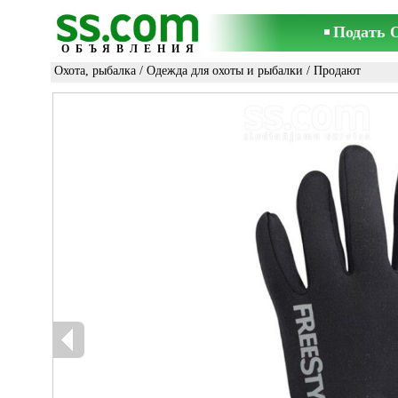
Подать 
ОБЪЯВЛЕНИЯ
Охота, рыбалка
/
Одежда для охоты и рыбалки
/ Продают