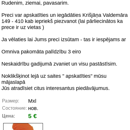
Rudenim, ziemai, pavasarim.
Preci var apskatīties un iegādāties Krišjāņa Valdemāra
149 - 410 kab iepriekš piezvanot (lai pārliecinātos ka
prece ir uz vietas )
Ja vēlaties lai Jums preci izsūtam - tas ir iespējams ar
Omniva pakomāta palīdzību 3 eiro
Neskaidrību gadijumā zvaniet un visu pastāstīsim.
Noklikšķinot lejā uz saites " apskatīties" mūsu
mājaslapā
Jūs atradīsiet citus interesantus piedāvājumus.
Mxl
Размер:
нов.
Состояние:
5 €
Цена: