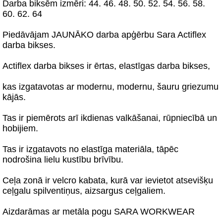
Darba biksēm izmēri: 44. 46. 48. 50. 52. 54. 56. 58.
60. 62. 64
Piedāvājam JAUNĀKO darba apģērbu Sara Actiflex
darba bikses.
Actiflex darba bikses ir ērtas, elastīgas darba bikses,
kas izgatavotas ar modernu, modernu, šauru griezumu
kājās.
Tas ir piemērots arī ikdienas valkāšanai, rūpniecībā un
hobijiem.
Tas ir izgatavots no elastīga materiāla, tāpēc
nodrošina lielu kustību brīvību.
Ceļa zonā ir velcro kabata, kurā var ievietot atsevišķu
ceļgalu spilventiņus, aizsargus ceļgaliem.
Aizdarāmas ar metāla pogu SARA WORKWEAR