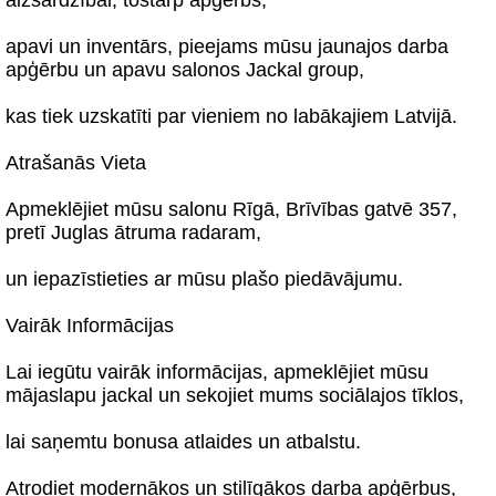
aizsardzībai, tostarp apģērbs,
apavi un inventārs, pieejams mūsu jaunajos darba
apģērbu un apavu salonos Jackal group,
kas tiek uzskatīti par vieniem no labākajiem Latvijā.
Atrašanās Vieta
Apmeklējiet mūsu salonu Rīgā, Brīvības gatvē 357,
pretī Juglas ātruma radaram,
un iepazīstieties ar mūsu plašo piedāvājumu.
Vairāk Informācijas
Lai iegūtu vairāk informācijas, apmeklējiet mūsu
mājaslapu jackal un sekojiet mums sociālajos tīklos,
lai saņemtu bonusa atlaides un atbalstu.
Atrodiet modernākos un stilīgākos darba apģērbus,