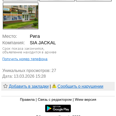
Место:
Рига
Компания:
SIA JACKAL
Уникальных просмотров:
27
Дата: 13.03.2026 15:28
Добавить в закладки
|
Сообщить о нарушении
Правила
|
Связь с редактором
|
Www версия