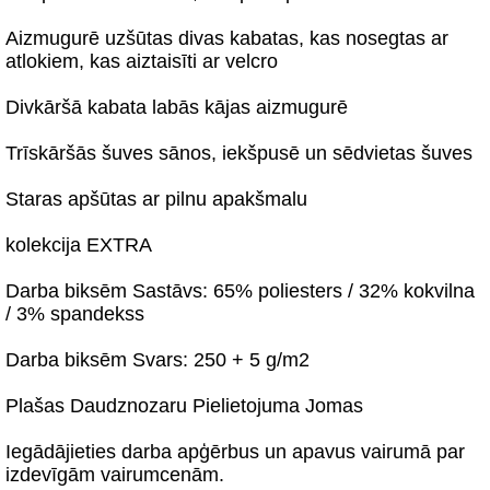
Aizmugurē uzšūtas divas kabatas, kas nosegtas ar
atlokiem, kas aiztaisīti ar velcro
Divkāršā kabata labās kājas aizmugurē
Trīskāršās šuves sānos, iekšpusē un sēdvietas šuves
Staras apšūtas ar pilnu apakšmalu
kolekcija EXTRA
Darba biksēm Sastāvs: 65% poliesters / 32% kokvilna
/ 3% spandekss
Darba biksēm Svars: 250 + 5 g/m2
Plašas Daudznozaru Pielietojuma Jomas
Iegādājieties darba apģērbus un apavus vairumā par
izdevīgām vairumcenām.