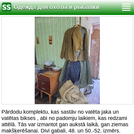
Одежда для охоты и рыбалки
Pārdodu komplektu, kas sastāv no vatēta jaka un
vatētas bikses , abi no padomju laikiem, kas redzami
attēlā. Tās var izmantot gan aukstā laikā, gan ziemas
makšķerēšanai. Divi gabali, 48. un 50.-52. izmērs.