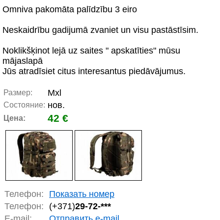
Omniva pakomāta palīdzību 3 eiro
Neskaidrību gadijumā zvaniet un visu pastāstīsim.
Noklikšķinot lejā uz saites " apskatīties" mūsu
mājaslapā
Jūs atradīsiet citus interesantus piedāvājumus.
Mxl
Размер:
нов.
Состояние:
42 €
Цена:
Телефон:
Показать номер
Телефон:
(+371)
29-72-***
E-mail:
Отправить e-mail