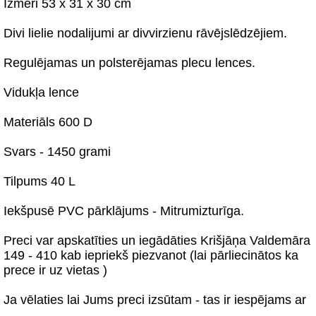
Izmēri 53 x 31 x 30 cm
Divi lielie nodalijumi ar divvirzienu rāvējslēdzējiem.
Regulējamas un polsterējamas plecu lences.
Vidukļa lence
Materiāls 600 D
Svars - 1450 grami
Tilpums 40 L
Iekšpusē PVC pārklājums - Mitrumizturīga.
Preci var apskatīties un iegādāties Krišjāņa Valdemāra
149 - 410 kab iepriekš piezvanot (lai pārliecinātos ka
prece ir uz vietas )
Ja vēlaties lai Jums preci izsūtam - tas ir iespējams ar