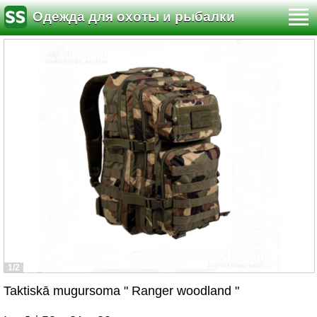
Одежда для охоты и рыбалки
1/2
Taktiskā mugursoma " Ranger woodland "