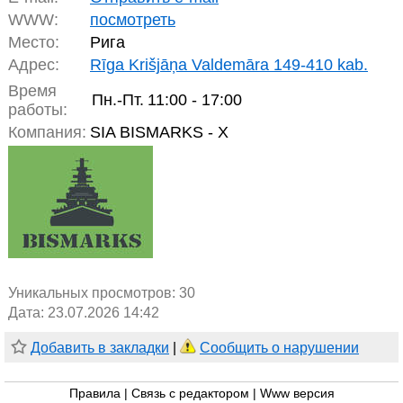
WWW:
посмотреть
Место:
Рига
Адрес:
Rīga Krišjāņa Valdemāra 149-410 kab.
Время
Пн.-Пт.
11:00 - 17:00
работы:
Компания:
SIA BISMARKS - X
Уникальных просмотров:
30
Дата: 23.07.2026 14:42
Добавить в закладки
|
Сообщить о нарушении
Правила
|
Связь с редактором
|
Www версия