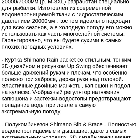
20000/7000мм (р. M-3XL) разработан специально
для рыбалки. Изготовлен из современной
водонепроницаемой ткани с гидростатическим
давлением 20000мм , костюм идеально подходит
для всех сезонов, а в холодную погоду его можно
использовать как часть многослойной системы.
Гарантировано, что вы будете сухими в самых
плохих погодных условиях.
- Куртка Shimano Rain Jacket со стильным, тонким
3D-дизайном и рисунком Up Swing обеспечивает
больше движений рукам и плечам, что особенно
полезно при забросе, держа руки над головой.
Эластичные двойные манжеты, капюшон и подол
на кулиске, V-образный регулятор натяжения
капюшона и застежки-водостопы предотвращают
попадание воды при ловле в самую
экстремальную погоду.
- Полукомбинезон Shimano Bib & Brace - Полностью
водонепроницаемые и дышащие, даже в самых
экстремальных условиях, 3D-дизайн увеличивает