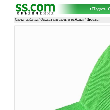
Подать 
ОБЪЯВЛЕНИЯ
Охота, рыбалка
/
Одежда для охоты и рыбалки
/ Продают