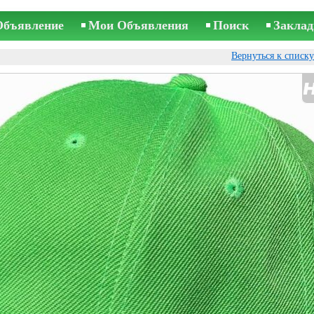
Объявление
Мои Объявления
Поиск
Заклад
Вернуться к списк