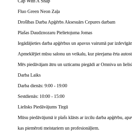
Cap With A Snap
Fluo Green Neon Zaļa
Drošības Darba Apģērbs Aksesuārs Cepures darbam
Plašas Daudznozaru Pielietojuma Jomas
Iegādājieties darba apģērbus un apavus vairumā par izdevīg
Apmeklējiet mūsu salonu un veikalu, kur pieejama ērta autost
Mēs piedāvājam ātru un uzticamu piegādi ar Omniva un lielisk
Darba Laiks
Darba dienās: 9:00 - 19:00
Sestdienās: 10:00 - 15:00
Lielisks Piedāvājums Tirgū
Mūsu piedāvājumā ir plašs klāsts ar izcilu darba apģērbu, ap
kas piemēroti meistariem un profesionāļiem.