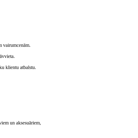
ām vairumcenām.
āvvieta.
u klientu atbalstu.
aviem un aksesuāriem,