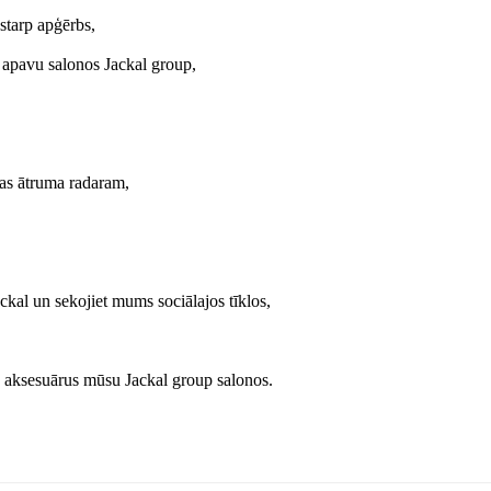
starp apģērbs,
 apavu salonos Jackal group,
las ātruma radaram,
ckal un sekojiet mums sociālajos tīklos,
 aksesuārus mūsu Jackal group salonos.