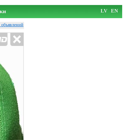
ки
LV
EN
у объявлений