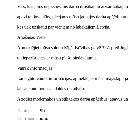
Viss, kas jums nepieciešams darba drošībai un aizsardzībai, to
apavi un inventārs, pieejams mūsu jaunajos darba apģērbu un
kas tiek uzskatīti par vieniem no labākajiem Latvijā.
Atrašanās Vieta
Apmeklējiet mūsu salonu Rīgā, Brīvības gatvē 357, pretī Jug
un iepazīstieties ar mūsu plašo piedāvājumu.
Vairāk Informācijas
Lai iegūtu vairāk informācijas, apmeklējiet mūsu mājaslapu ja
lai saņemtu bonusa atlaides un atbalstu.
Atrodiet modernākos un stilīgākos darba apģērbus, apavus un
Размер:
Slx
Состояние:
нов.