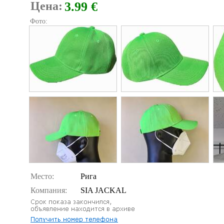
Цена:
3.99 €
Фото:
Место:
Рига
Компания:
SIA JACKAL