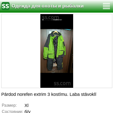
Одежда для охоты и рыбалки
Pārdod norefen extrim 3 kostīmu. Laba stāvoklī
Xl
Размер:
б/у
Состояние: