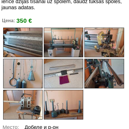
ierīce dzijas tīšanai uz spolēm, daudz tukšās spoles,
jaunas adatas.
350 €
Цена:
Место:
Добеле и р-он