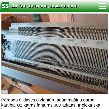
Шитьё, вязание, вышивание
1/8
Pārdodu 8.klases divfantūru adāmmašīnu darba
kārtībā. Uz katras fantūras 300 adatas. Ir elektriskā