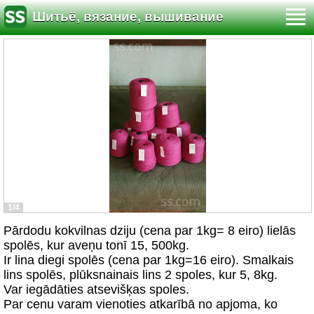
Шитьё, вязание, вышивание
1/4
Pārdodu kokvilnas dziju (cena par 1kg= 8 eiro) lielās
spolēs, kur aveņu tonī 15, 500kg.
Ir lina diegi spolēs (cena par 1kg=16 eiro). Smalkais
lins spolēs, plūksnainais lins 2 spoles, kur 5, 8kg.
Var iegādāties atsevišķas spoles.
Par cenu varam vienoties atkarībā no apjoma, ko