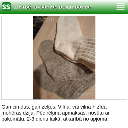
Шитьё, вязание, вышивание
Gan cimdus, gan zeķes. Vilna, vai vilna + zīda
mohēras dzija. Pēc rēķina apmaksas, nosūtu ar
pakomātu, 2-3 dienu laikā, atkarībā no apjoma.