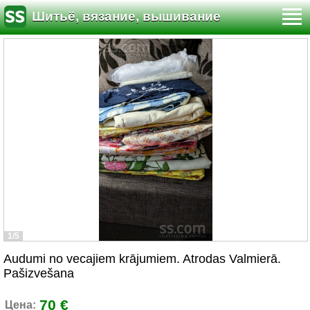
Шитьё, вязание, вышивание
1/5
Audumi no vecajiem krājumiem. Atrodas Valmierā.
Pašizvešana
70 €
Цена: