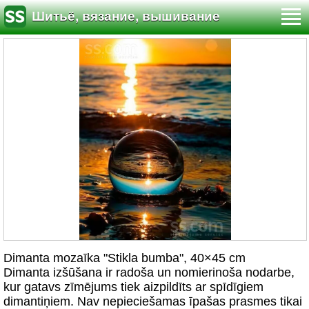
Шитьё, вязание, вышивание
Dimanta mozaīka "Stikla bumba", 40×45 cm
Dimanta izšūšana ir radoša un nomierinoša nodarbe,
kur gatavs zīmējums tiek aizpildīts ar spīdīgiem
dimantiņiem. Nav nepieciešamas īpašas prasmes tikai