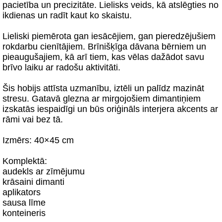
pacietība un precizitāte. Lielisks veids, kā atslēgties no
ikdienas un radīt kaut ko skaistu.
Lieliski piemērota gan iesācējiem, gan pieredzējušiem
rokdarbu cienītājiem. Brīnišķīga dāvana bērniem un
pieaugušajiem, kā arī tiem, kas vēlas dažādot savu
brīvo laiku ar radošu aktivitāti.
Šis hobijs attīsta uzmanību, iztēli un palīdz mazināt
stresu. Gatavā glezna ar mirgojošiem dimantiņiem
izskatās iespaidīgi un būs oriģināls interjera akcents ar
rāmi vai bez tā.
Izmērs: 40×45 cm
Komplektā:
audekls ar zīmējumu
krāsaini dimanti
aplikators
sausa līme
konteineris