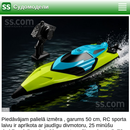
Судомодели
1/5
Piedāvājam palielā izmēra , garums 50 cm, RC sporta
laivu ir aprīkota ar jaudīgu divmotoru, 25 minūšu