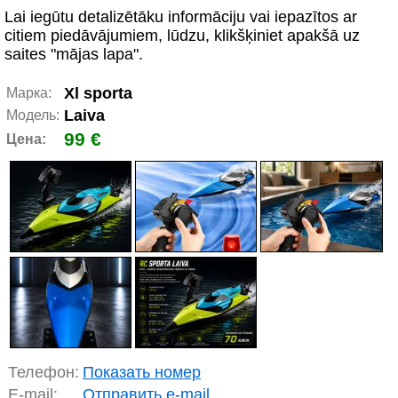
Lai iegūtu detalizētāku informāciju vai iepazītos ar
citiem piedāvājumiem, lūdzu, klikšķiniet apakšā uz
saites "mājas lapa".
Xl sporta
Марка:
Laiva
Модель:
99 €
Цена:
Телефон:
Показать номер
E-mail:
Отправить e-mail