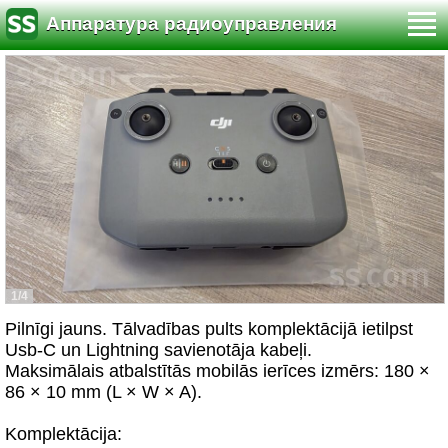
Аппаратура радиоуправления
1/4
Pilnīgi jauns. Tālvadības pults komplektācijā ietilpst
Usb-C un Lightning savienotāja kabeļi.
Maksimālais atbalstītās mobilās ierīces izmērs: 180 ×
86 × 10 mm (L × W × A).
Komplektācija: