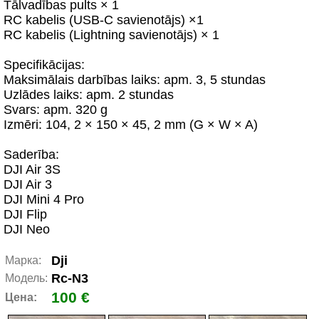
Tālvadības pults × 1
RC kabelis (USB-C savienotājs) ×1
RC kabelis (Lightning savienotājs) × 1
Specifikācijas:
Maksimālais darbības laiks: apm. 3, 5 stundas
Uzlādes laiks: apm. 2 stundas
Svars: apm. 320 g
Izmēri: 104, 2 × 150 × 45, 2 mm (G × W × A)
Saderība:
DJI Air 3S
DJI Air 3
DJI Mini 4 Pro
DJI Flip
DJI Neo
Dji
Марка:
Rc-N3
Модель:
100 €
Цена: