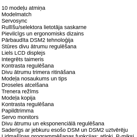
10 modeļu atmiņa
Modelmatch
Servosync
Rullīšu/selektora lietotāja saskarne
Pievilcīgs un ergonomisks dizains
Pārbaudīta DSM2 tehnoloģija
Stūres divu ātrumu regulēšana
Liels LCD displejs
Integrēts taimeris
Kontrasta regulēšana
Divu ātrumu trimera ritināšana
Modeļa nosaukums un tips
Droseles atcelšana
Trenera režīms
Modeļa kopija
Kontrasta regulēšana
Papildtrimma
Servo monitors
Divu ātrumu un eksponenciālā regulēšana
Saderīgs ar jebkuru esošo DSM un DSM2 uztvērēju
Lidmašīnas programmēšanas funkcijas: atloki, P-miksi,