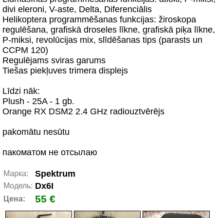
divi eleroni, V-aste, Delta, Diferenciālis
Helikoptera programmēšanas funkcijas: žiroskopa
regulēšana, grafiskā droseles līkne, grafiskā piķa līkne,
P-miksi, revolūcijas mix, slīdēšanas tips (parasts un
CCPM 120)
Regulējams sviras garums
Tiešas piekļuves trimera displejs
Līdzi nāk:
Plush - 25A - 1 gb.
Orange RX DSM2 2.4 GHz radiouztvērējs
pakomātu nesūtu
пакоматом не отсылаю
Spektrum
Марка:
Dx6I
Модель:
55 €
Цена: