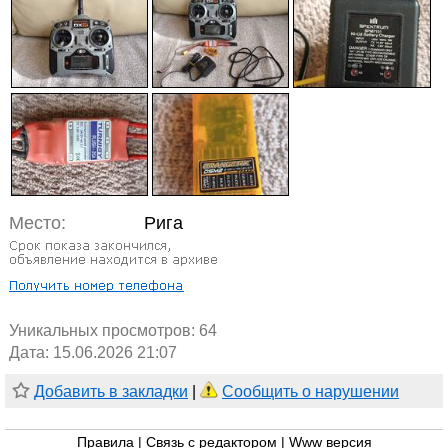
Место:
Рига
Уникальных просмотров:
64
Дата: 15.06.2026 21:07
Добавить в закладки
|
Сообщить о нарушении
Правила
|
Связь с редактором
|
Www версия