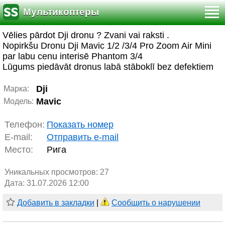
Мультикоптеры
Vēlies pārdot Dji dronu ? Zvani vai raksti .
Nopirkšu Dronu Dji Mavic 1/2 /3/4 Pro Zoom Air Mini
par labu cenu interisē Phantom 3/4
Lūgums piedāvāt dronus labā stāboklī bez defektiem
Dji
Марка:
Mavic
Модель:
Телефон:
Показать номер
E-mail:
Отправить e-mail
Место:
Рига
Уникальных просмотров:
27
Дата: 31.07.2026 12:00
Добавить в закладки
|
Сообщить о нарушении