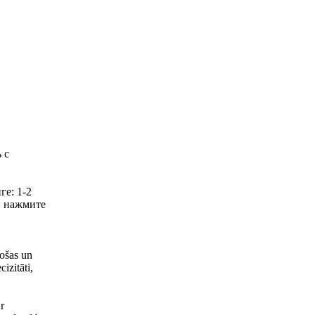
 с
ге: 1-2
й нажмите
jošas un
izitāti,
r