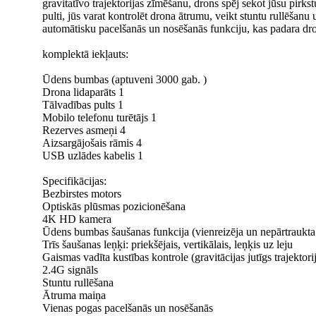
gravitatīvo trajektorijas zīmēšanu, drons spēj sekot jūsu pirk
pulti, jūs varat kontrolēt drona ātrumu, veikt stuntu rullēšanu
automātisku pacelšanās un nosēšanās funkciju, kas padara dron
komplektā iekļauts:
Ūdens bumbas (aptuveni 3000 gab. )
Drona lidaparāts 1
Tālvadības pults 1
Mobilo telefonu turētājs 1
Rezerves asmeņi 4
Aizsargājošais rāmis 4
USB uzlādes kabelis 1
Specifikācijas:
Bezbirstes motors
Optiskās plūsmas pozicionēšana
4K HD kamera
Ūdens bumbas šaušanas funkcija (vienreizēja un nepārtraukta
Trīs šaušanas leņķi: priekšējais, vertikālais, leņķis uz leju
Gaismas vadīta kustības kontrole (gravitācijas jutīgs trajektor
2.4G signāls
Stuntu rullēšana
Ātruma maiņa
Vienas pogas pacelšanās un nosēšanās