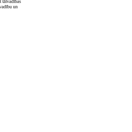
t tālvadības
 vadību un