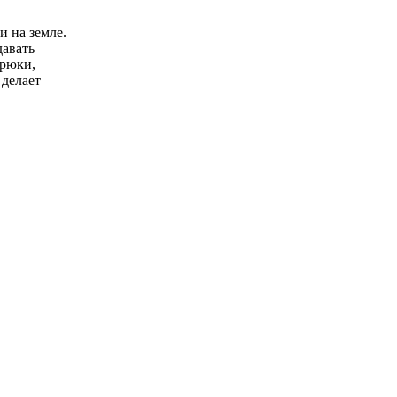
и на земле.
давать
трюки,
 делает