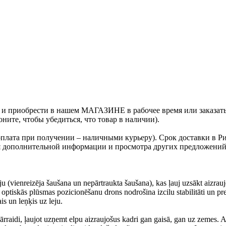
ь и приобрести в нашем МАГАЗИНЕ в рабочее время или заказать
ните, чтобы убедиться, что товар в наличии).
оплата при получении – наличными курьеру). Срок доставки в Ри
Для дополнительной информации и просмотра других предложени
u (vienreizēja šaušana un nepārtraukta šaušana), kas ļauj uzsākt aizrau
tiskās plūsmas pozicionēšanu drons nodrošina izcilu stabilitāti un prec
is un leņķis uz leju.
rraidi, ļaujot uzņemt elpu aizraujošus kadri gan gaisā, gan uz zemes. A