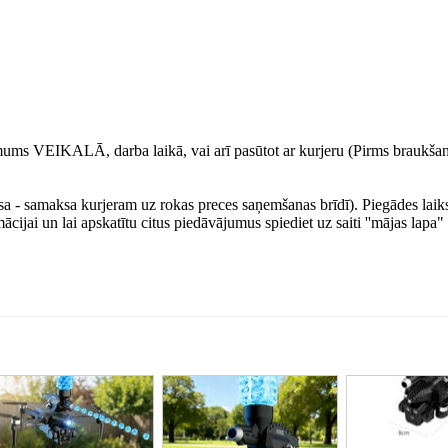
ie mums VEIKALĀ, darba laikā, vai arī pasūtot ar kurjeru (Pirms braukša
a - samaksa kurjeram uz rokas preces saņemšanas brīdī). Piegādes laik
ācijai un lai apskatītu citus piedāvājumus spiediet uz saiti ''mājas lapa"