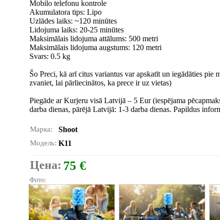
Mobilo telefonu kontrole
Akumulatora tips: Lipo
Uzlādes laiks: ~120 minūtes
Lidojuma laiks: 20-25 minūtes
Maksimālais lidojuma attālums: 500 metri
Maksimālais lidojuma augstums: 120 metri
Svars: 0.5 kg
Šo Preci, kā arī citus variantus var apskatīt un iegādāties p
zvaniet, lai pārliecinātos, ka prece ir uz vietas)
Piegāde ar Kurjeru visā Latvijā – 5 Eur (iespējama pēcapmaks
darba dienas, pārējā Latvijā: 1-3 darba dienas. Papildus inform
Марка:
Shoot
Модель:
K11
Цена:
75 €
Фото: