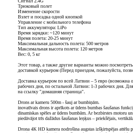
Сигнал 2.4G
Трюковый полет
Изменение скорости
Взлет и посадка одной кнопкой
Управление с мобильного телефона
Тип аккумулятора: LiPo
Время зарядки: ~120 минут
Время полета: 20-25 минут
Максимальная дальность полета: 500 метров
Максимальная высота полета: 120 метров
Вес: 0, 5 кг
Этот товар, а также другие варианты можно посмотрет
доставкой курьером (Перед приездом, пожалуйста, позво
Доставка курьером по всей Латвии – 5 евро (возможна 
рабочих дня, по остальной Латвии: 1-3 рабочих дня. 
на ссылку "домашняя страница".
Drons ar kameru 500m - šauj ar bumbiņām.
inovatīvais drons ir aprīkots ar ūdens bumbas šaušanas funkcij
dinamiskas spēles ar ūdens bumbām. Ar bezbirstes motoru un op
piedāvājot trīs dažādus šaušanas leņķus – priekšējais, vertikāla
Drona 4K HD kamera nodrošina augstas izšķirtspējas attēlu pā