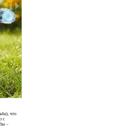
ба), что
ю с
бы –