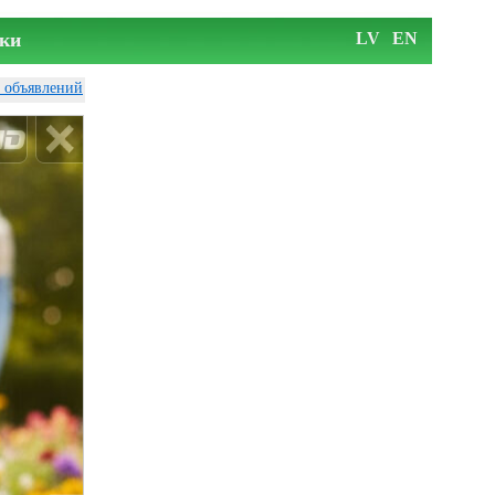
ки
LV
EN
у объявлений