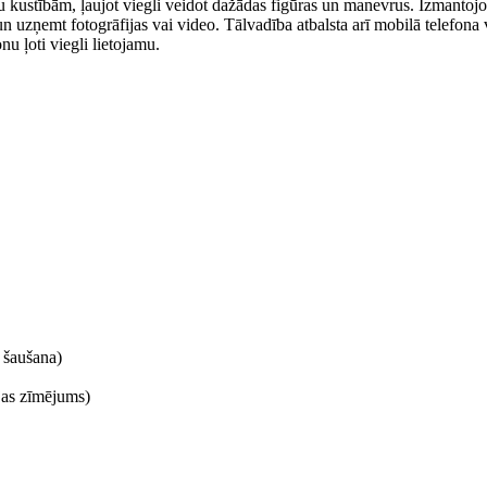
stu kustībām, ļaujot viegli veidot dažādas figūras un manevrus. Izmantojo
 un uzņemt fotogrāfijas vai video. Tālvadība atbalsta arī mobilā telefona
u ļoti viegli lietojamu.
 šaušana)
ijas zīmējums)