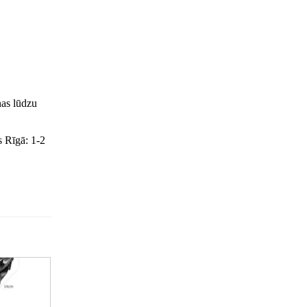
nas lūdzu
s Rīgā: 1-2