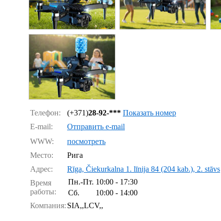
Телефон:
(+371)
28-92-***
Показать номер
E-mail:
Отправить e-mail
WWW:
посмотреть
Место:
Рига
Адрес:
Rīga, Čiekurkalna 1. līnija 84 (204 kab.), 2. stāvs
Пн.-Пт.
10:00 - 17:30
Время
работы:
Сб.
10:00 - 14:00
Компания:
SIA,,LCV,,