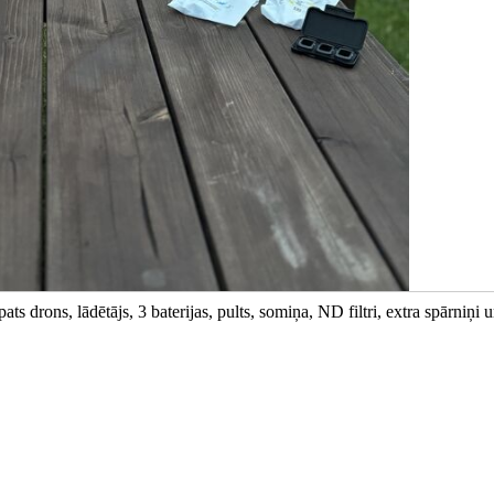
 drons, lādētājs, 3 baterijas, pults, somiņa, ND filtri, extra spārniņi u