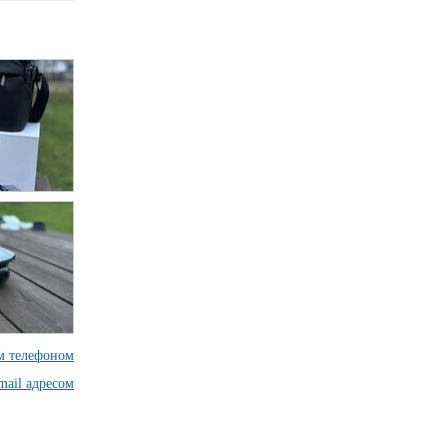
им телефоном
mail адресом