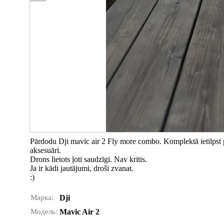
Pārdodu Dji mavic air 2 Fly more combo. Komplektā ietilpst pats
aksesuāri.
Drons lietots ļoti saudzīgi. Nav kritis.
Ja ir kādi jautājumi, droši zvanat.
:)
Марка:
Dji
Модель:
Mavic Air 2