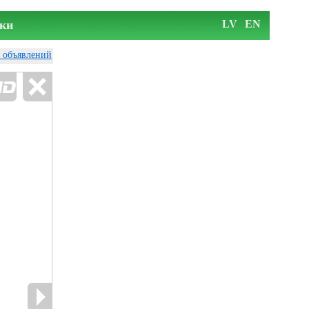
ки
LV
EN
у объявлений