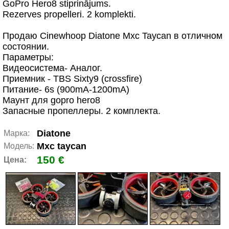
GoPro Hero8 stiprinājums.
Rezerves propelleri. 2 komplekti.
Продаю Cinewhoop Diatone Mxc Taycan в отличном
состоянии.
Параметры:
Видеосистема- Аналог.
Приемник - TBS Sixty9 (crossfire)
Питание- 6s (900mA-1200mA)
Маунт для gopro hero8
Запасные пропеллеры. 2 комплекта.
Diatone
Марка:
Mxc taycan
Модель:
150 €
Цена: