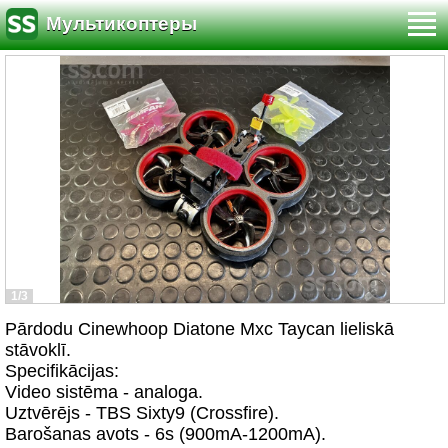
Мультикоптеры
1/3
Pārdodu Cinewhoop Diatone Mxc Taycan lieliskā
stāvoklī.
Specifikācijas:
Video sistēma - analoga.
Uztvērējs - TBS Sixty9 (Crossfire).
Barošanas avots - 6s (900mA-1200mA).