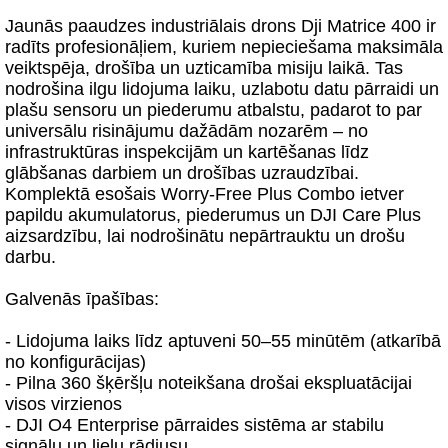
Jaunās paaudzes industriālais drons Dji Matrice 400 ir
radīts profesionāļiem, kuriem nepieciešama maksimāla
veiktspēja, drošība un uzticamība misiju laikā. Tas
nodrošina ilgu lidojuma laiku, uzlabotu datu pārraidi un
plašu sensoru un piederumu atbalstu, padarot to par
universālu risinājumu dažādām nozarēm – no
infrastruktūras inspekcijām un kartēšanas līdz
glābšanas darbiem un drošības uzraudzībai.
Komplektā esošais Worry-Free Plus Combo ietver
papildu akumulatorus, piederumus un DJI Care Plus
aizsardzību, lai nodrošinātu nepārtrauktu un drošu
darbu.
Galvenās īpašības:
- Lidojuma laiks līdz aptuveni 50–55 minūtēm (atkarībā
no konfigurācijas)
- Pilna 360 šķēršļu noteikšana drošai ekspluatācijai
visos virzienos
- DJI O4 Enterprise pārraides sistēma ar stabilu
signālu un lielu rādiusu