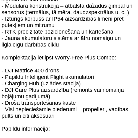
- Modulāra konstrukcija – atbalsta dažādus gimbal un
sensorus (termālus, tālmēra, daudzspektrālus u. c. )
- Izturīgs korpuss ar IP54 aizsardzības līmeni pret
putekļiem un mitrumu
- RTK precizitāte pozicionēšanā un kartēšanā
- Jauna akumulatoru sistēma ar ātru nomaiņu un
ilglaicīgu darbības ciklu
Komplektācijā ietilpst Worry-Free Plus Combo:
- DJI Matrice 400 drons
- Papildu Intelligent Flight akumulatori
- Charging Hub (uzlādes stacija)
- DJI Care Plus aizsardzība (remonts vai nomaiņa
bojājumu gadījumā)
- Droša transportēšanas kaste
- Visi nepieciešamie piederumi – propelleri, vadības
pults un citi aksesuāri
Papildu informācija: