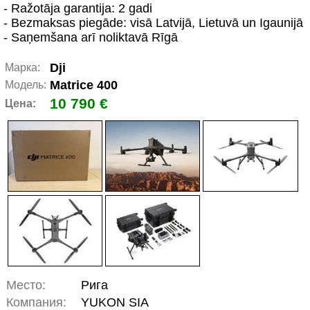
- Ražotāja garantija: 2 gadi
- Bezmaksas piegāde: visā Latvijā, Lietuvā un Igaunijā
- Saņemšana arī noliktavā Rīgā
Dji
Марка:
Matrice 400
Модель:
10 790 €
Цена:
Место:
Рига
Компания:
YUKON SIA