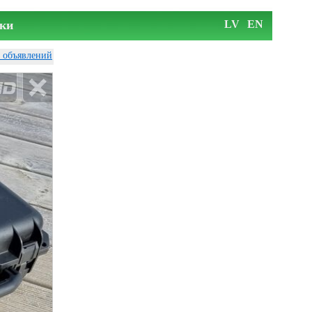
ки
LV
EN
у объявлений