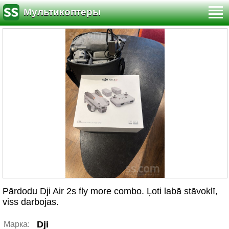
Мультикоптеры
Pārdodu Dji Air 2s fly more combo. Ļoti labā stāvoklī,
viss darbojas.
Dji
Марка: