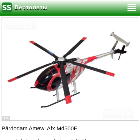
Вертолеты
1/4
Pārdodam Amewi Afx Md500E