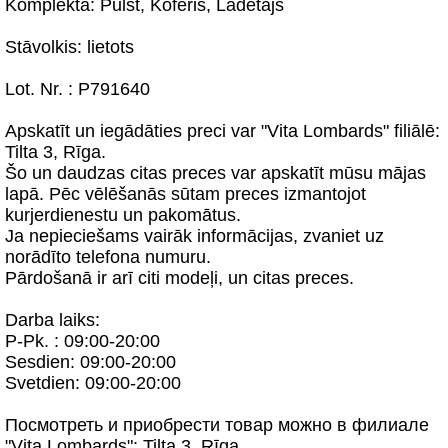
Komplektā: Pulst, Koferis, Lādētājs
Stāvolkis: lietots
Lot. Nr. : P791640
Apskatīt un iegādāties preci var "Vita Lombards" filiālē:
Tilta 3, Rīga.
Šo un daudzas citas preces var apskatīt mūsu mājas
lapā. Pēc vēlēšanās sūtam preces izmantojot
kurjerdienestu un pakomātus.
Ja nepieciešams vairāk informācijas, zvaniet uz
norādīto telefona numuru.
Pārdošanā ir arī citi modeļi, un citas preces.
Darba laiks:
P-Pk. : 09:00-20:00
Sesdien: 09:00-20:00
Svetdien: 09:00-20:00
Посмотреть и приобрести товар можно в филиале
"Vita Lombards": Tilta 3, Rīga.