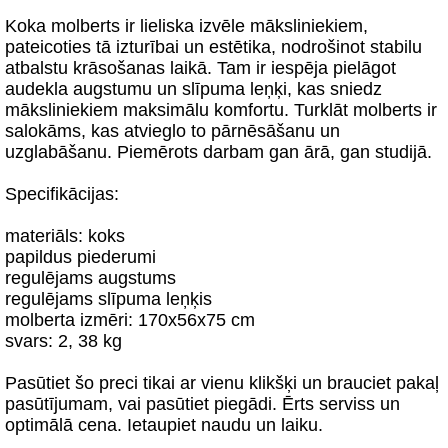
Koka molberts ir lieliska izvēle māksliniekiem,
pateicoties tā izturībai un estētika, nodrošinot stabilu
atbalstu krāsošanas laikā. Tam ir iespēja pielāgot
audekla augstumu un slīpuma leņķi, kas sniedz
māksliniekiem maksimālu komfortu. Turklāt molberts ir
salokāms, kas atvieglo to pārnēsāšanu un
uzglabāšanu. Piemērots darbam gan ārā, gan studijā.
Specifikācijas:
materiāls: koks
papildus piederumi
regulējams augstums
regulējams slīpuma leņķis
molberta izmēri: 170x56x75 cm
svars: 2, 38 kg
Pasūtiet šo preci tikai ar vienu klikšķi un brauciet pakaļ
pasūtījumam, vai pasūtiet piegādi. Ērts serviss un
optimālā cena. Ietaupiet naudu un laiku.