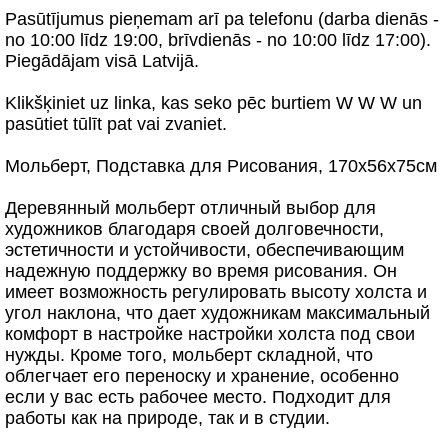
Pasūtījumus pieņemam arī pa telefonu (darba dienās -
no 10:00 līdz 19:00, brīvdienās - no 10:00 līdz 17:00).
Piegādājam visā Latvijā.
Klikšķiniet uz linka, kas seko pēc burtiem W W W un
pasūtiet tūlīt pat vai zvaniet.
Мольберт, Подставка для Рисования, 170x56x75см
Деревянный мольберт отличный выбор для
художников благодаря своей долговечности,
эстетичности и устойчивости, обеспечивающим
надежную поддержку во время рисования. Он
имеет возможность регулировать высоту холста и
угол наклона, что дает художникам максимальный
комфорт в настройке настройки холста под свои
нужды. Кроме того, мольберт складной, что
облегчает его переноску и хранение, особенно
если у вас есть рабочее место. Подходит для
работы как на природе, так и в студии.