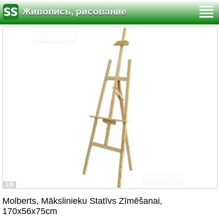
Живопись, рисование
1/6
Molberts, Mākslinieku Statīvs Zīmēšanai,
170x56x75cm