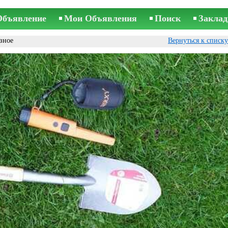
Объявление
Мои Объявления
Поиск
Заклад
зное
Вернуться к списк