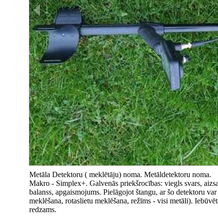
Metāla Detektoru ( meklētāju) noma. Metāldetektoru noma.
Makro - Simplex+. Galvenās priekšrocības: viegls svars, aizsa
balanss, apgaismojums. Pielāgojot štangu, ar šo detektoru v
meklēšana, rotaslietu meklēšana, režīms - visi metāli). Iebūvēt
redzams.