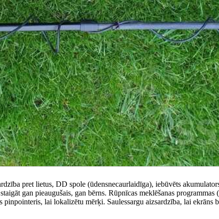
rdzība pret lietus, DD spole (ūdensnecaurlaidīga), iebūvēts akumulators
ar staigāt gan pieaugušais, gan bērns. Rūpnīcas meklēšanas programmas
s pinpointeris, lai lokalizētu mērķi. Saulessargu aizsardzība, lai ekrāns 