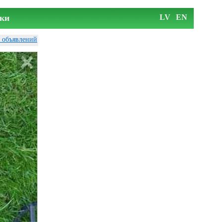
ки
LV
EN
у объявлений