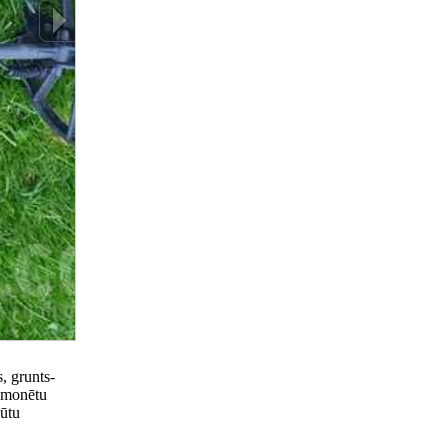
, grunts-
 (monētu
būtu