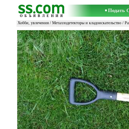
Подать 
ОБЪЯВЛЕНИЯ
Хобби, увлечения
/
Металлодетекторы и кладоискательство
/ Ра