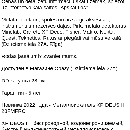
Cenas un detalizētu informāciju skatīt zemāk, spiežot
uz internetveikala saites "Apskatīties".
Metāla detektori, spoles un aizsargi, aksesuāri,
instrumenti un rezerves daļas. Pirkt metāla detektorus
Minelab, Garrett, XP Deus, Fisher, Makro, Nokta,
Quest, Teknetics, Rutus ar piegādi vai mūsu veikalā
(Dzirciema iela 27A, Rīga)
Rodas jautājumi? Zvaniet mums.
Доступен в Магазине Сразу (Dzirciema iela 27A).
DD катушка 28 см.
Гарантия - 5 лет.
Новинка 2022 года - Металлоискатель XP DEUS II
28FMFRC
XP DEUS II - беспроводной, водонепроницаемый,
быстрый мультичастотный металлоискатель с