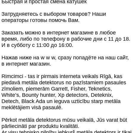
Быстрая и простая смена катушек
Затрудняетесь с выбором товаров? Наши
операторы готовы помочь Вам.
Заказать можно в интернет магазине в любое
время, либо по телефону в рабочие дни с 11 до 18.
И в субботу с 11:00 до 16:00.
Нажав ниже на w w w, сразу попадёте на наш сайт,
в интернет магазин.
Rimcimci - tas ir pirmais interneta veikals Rīgā, kas
piedavā metāla detektorus no pazīstamiem pasaules
zīmoliem, piemerām Garrett, Fisher, Teknetics,
White’s, Bounty hunter, Xp detectors, Deteknix,
Detech, Black Ada un ieguva uzticību starp metāla
meklētājiem visā pasaulē.
Pērkot metāla detektorus mūsu veikalā, Jūs varat būt
pārliecināti par produktu kvalitāti.
Ar visu tehnisko pilnību jebkurš metāla detektors ir tikai