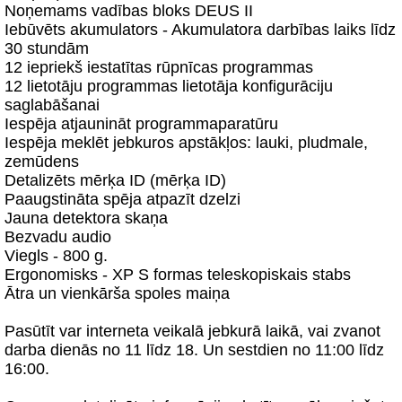
Noņemams vadības bloks DEUS II
Iebūvēts akumulators - Akumulatora darbības laiks līdz
30 stundām
12 iepriekš iestatītas rūpnīcas programmas
12 lietotāju programmas lietotāja konfigurāciju
saglabāšanai
Iespēja atjaunināt programmaparatūru
Iespēja meklēt jebkuros apstākļos: lauki, pludmale,
zemūdens
Detalizēts mērķa ID (mērķa ID)
Paaugstināta spēja atpazīt dzelzi
Jauna detektora skaņa
Bezvadu audio
Viegls - 800 g.
Ergonomisks - XP S formas teleskopiskais stabs
Ātra un vienkārša spoles maiņa
Pasūtīt var interneta veikalā jebkurā laikā, vai zvanot
darba dienās no 11 līdz 18. Un sestdien no 11:00 līdz
16:00.