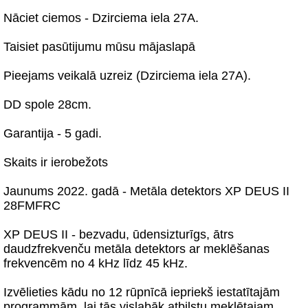
Nāciet ciemos - Dzirciema iela 27A.
Taisiet pasūtijumu mūsu mājaslapā
Pieejams veikalā uzreiz (Dzirciema iela 27A).
DD spole 28cm.
Garantija - 5 gadi.
Skaits ir ierobežots
Jaunums 2022. gadā - Metāla detektors XP DEUS II
28FMFRC
XP DEUS II - bezvadu, ūdensizturīgs, ātrs
daudzfrekvenču metāla detektors ar meklēšanas
frekvencēm no 4 kHz līdz 45 kHz.
Izvēlieties kādu no 12 rūpnīcā iepriekš iestatītajām
programmām, lai tās vislabāk atbilstu meklētajam