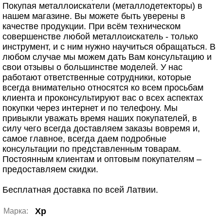
Покупая металлоискатели (металлодетекторы) в
нашем магазине. Вы можете быть уверены в
качестве продукции. При всём техническом
совершенстве любой металлоискатель - только
инструмент, и с ним нужно научиться обращаться. В
любом случае мы можем дать Вам консультацию и
свои отзывы о большинстве моделей. У нас
работают ответственные сотрудники, которые
всегда внимательно относятся ко всем просьбам
клиента и проконсультируют вас о всех аспектах
покупки через интернет и по телефону. Мы
привыкли уважать время наших покупателей, в
силу чего всегда доставляем заказы вовремя и,
самое главное, всегда даем подробные
консультации по представленным товарам.
Постоянным клиентам и оптовым покупателям –
предоставляем скидки.
Бесплатная доставка по всей Латвии.
Xp
Марка: