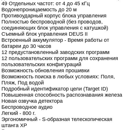
49 Отдельных частот: от 4 до 45 кГц
Водонепроницаемость до 20 м
Противоударный корпус блока управления
Полностью беспроводной (без проводов,
соединяющих блок управления с катушкой)
Съемный блок управления DEUS II
Встроенный аккумулятор - Время работы от
батареи до 30 часов
12 предустановленный заводских программ
12 пользовательских программ для сохранения
пользовательских конфигураций
Возможность обновления прошивки
Возможность поиска в любых условиях: Поля,
Пляж, Под водой
Подробный идентификатор цели (Target ID)
Повышенная способность распознавания железа
Новая озвучка детектора
Беспроводное аудио
Легкий - 800 г.
Эргономичный - S-образная телескопическая
штанга XP