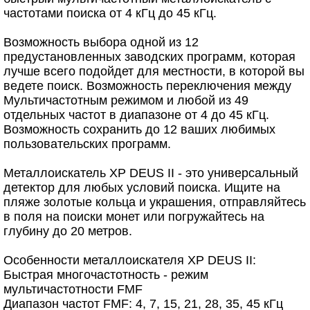
частотами поиска от 4 кГц до 45 кГц.
Возможность выбора одной из 12
предустановленных заводских программ, которая
лучше всего подойдет для местности, в которой вы
ведете поиск. Возможность переключения между
Мультичастотным режимом и любой из 49
отдельных частот в диапазоне от 4 до 45 кГц.
Возможность сохранить до 12 ваших любимых
пользовательских программ.
Металлоискатель XP DEUS II - это универсальный
детектор для любых условий поиска. Ищите на
пляже золотые кольца и украшения, отправляйтесь
в поля на поиски монет или погружайтесь на
глубину до 20 метров.
Особенности металлоискателя XP DEUS II:
Быстрая многочастотность - режим
мультичастотности FMF
Диапазон частот FMF: 4, 7, 15, 21, 28, 35, 45 кГц