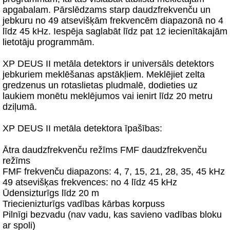
apgabalam. Pārslēdzams starp daudzfrekvenču un
jebkuru no 49 atsevišķām frekvencēm diapazonā no 4
līdz 45 kHz. Iespēja saglabāt līdz pat 12 iecienītākajām
lietotāju programmām.
XP DEUS II metāla detektors ir universāls detektors
jebkuriem meklēšanas apstākļiem. Meklējiet zelta
gredzenus un rotaslietas pludmalē, dodieties uz
laukiem monētu meklējumos vai ienirt līdz 20 metru
dziļumā.
XP DEUS II metāla detektora īpašības:
Ātra daudzfrekvenču režīms FMF daudzfrekvenču
režīms
FMF frekvenču diapazons: 4, 7, 15, 21, 28, 35, 45 kHz
49 atsevišķas frekvences: no 4 līdz 45 kHz
Ūdensizturīgs līdz 20 m
Triecienizturīgs vadības kārbas korpuss
Pilnīgi bezvadu (nav vadu, kas savieno vadības bloku
ar spoli)