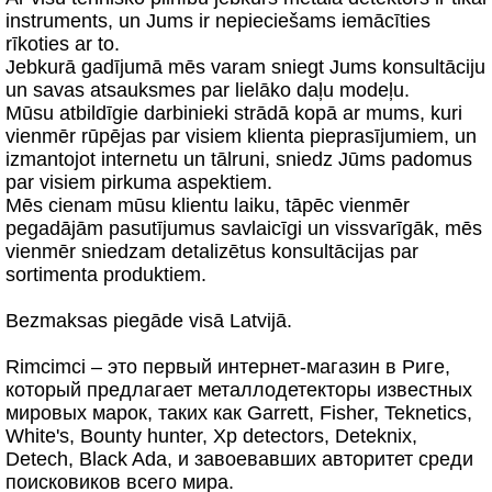
instruments, un Jums ir nepieciešams iemācīties
rīkoties ar to.
Jebkurā gadījumā mēs varam sniegt Jums konsultāciju
un savas atsauksmes par lielāko daļu modeļu.
Mūsu atbildīgie darbinieki strādā kopā ar mums, kuri
vienmēr rūpējas par visiem klienta pieprasījumiem, un
izmantojot internetu un tālruni, sniedz Jūms padomus
par visiem pirkuma aspektiem.
Mēs cienam mūsu klientu laiku, tāpēc vienmēr
pegadājām pasutījumus savlaicīgi un vissvarīgāk, mēs
vienmēr sniedzam detalizētus konsultācijas par
sortimenta produktiem.
Bezmaksas piegāde visā Latvijā.
Rimcimci – это первый интернет-магазин в Риге,
который предлагает металлодетекторы известных
мировых марок, таких как Garrett, Fisher, Teknetics,
White's, Bounty hunter, Xp detectors, Deteknix,
Detech, Black Ada, и завоевавших авторитет среди
поисковиков всего мира.