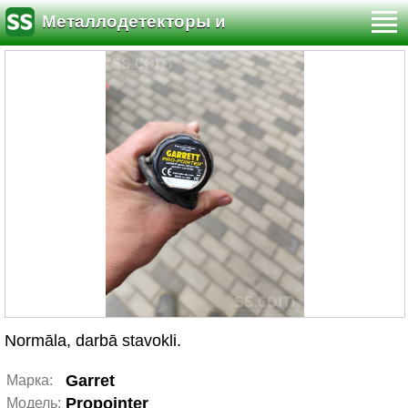
Металлодетекторы и
кладоискательство
Normāla, darbā stavokli.
Garret
Марка:
Propointer
Модель: