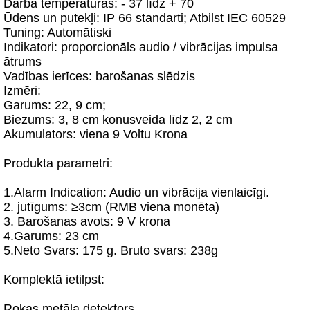
Darba temperatūras: - 37 līdz + 70
Ūdens un putekļi: IP 66 standarti; Atbilst IEC 60529
Tuning: Automātiski
Indikatori: proporcionāls audio / vibrācijas impulsa
ātrums
Vadības ierīces: barošanas slēdzis
Izmēri:
Garums: 22, 9 cm;
Biezums: 3, 8 cm konusveida līdz 2, 2 cm
Akumulators: viena 9 Voltu Krona
Produkta parametri:
1.Alarm Indication: Audio un vibrācija vienlaicīgi.
2. jutīgums: ≥3cm (RMB viena monēta)
3. Barošanas avots: 9 V krona
4.Garums: 23 cm
5.Neto Svars: 175 g. Bruto svars: 238g
Komplektā ietilpst:
Rokas metāla detektors