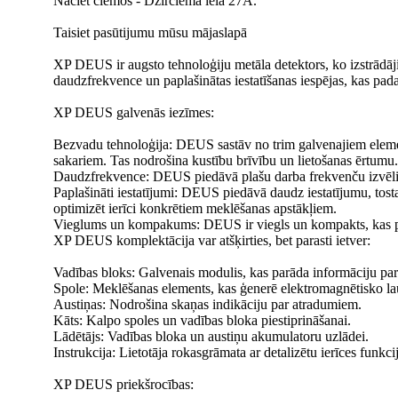
Nāciet ciemos - Dzirciema iela 27A.
Taisiet pasūtijumu mūsu mājaslapā
XP DEUS ir augsto tehnoloģiju metāla detektors, ko izstrādā
daudzfrekvence un paplašinātas iestatīšanas iespējas, kas pa
XP DEUS galvenās iezīmes:
Bezvadu tehnoloģija: DEUS sastāv no trim galvenajiem element
sakariem. Tas nodrošina kustību brīvību un lietošanas ērtumu.
Daudzfrekvence: DEUS piedāvā plašu darba frekvenču izvēli, 
Paplašināti iestatījumi: DEUS piedāvā daudz iestatījumu, tosta
optimizēt ierīci konkrētiem meklēšanas apstākļiem.
Vieglums un kompakums: DEUS ir viegls un kompakts, kas pada
XP DEUS komplektācija var atšķirties, bet parasti ietver:
Vadības bloks: Galvenais modulis, kas parāda informāciju par 
Spole: Meklēšanas elements, kas ģenerē elektromagnētisko lau
Austiņas: Nodrošina skaņas indikāciju par atradumiem.
Kāts: Kalpo spoles un vadības bloka piestiprināšanai.
Lādētājs: Vadības bloka un austiņu akumulatoru uzlādei.
Instrukcija: Lietotāja rokasgrāmata ar detalizētu ierīces funkci
XP DEUS priekšrocības: