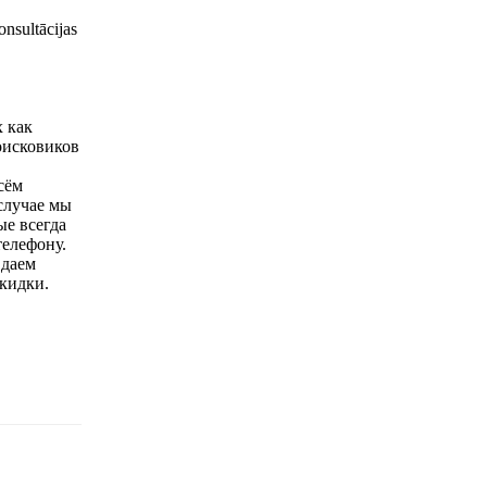
nsultācijas
х как
поисковиков
сём
случае мы
ые всегда
телефону.
 даем
кидки.