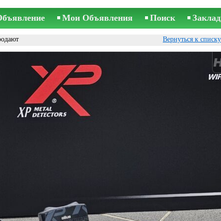
Объявление
Мои Объявления
Поиск
Заклад
родают
Вернуться к списк