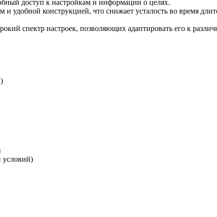
обный доступ к настройкам и информации о целях.
 и удобной конструкцией, что снижает усталость во время длит
окий спектр настроек, позволяющих адаптировать его к разли
)
ы
и условий)