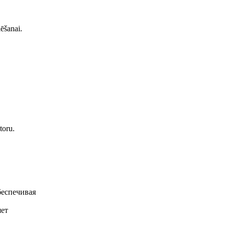
ēšanai.
toru.
беспечивая
яет