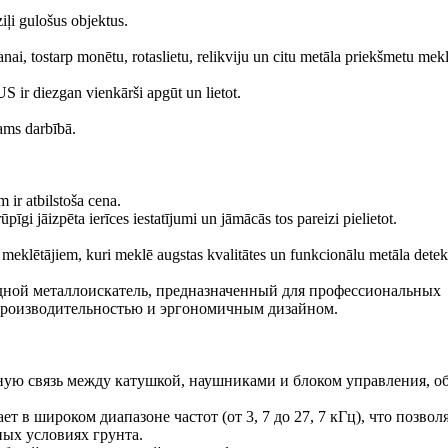
iļi gulošus objektus.
i, tostarp monētu, rotaslietu, relikviju un citu metāla priekšmetu mekl
S ir diezgan vienkārši apgūt un lietot.
ams darbībā.
 ir atbilstoša cena.
ūpīgi jāizpēta ierīces iestatījumi un jāmācās tos pareizi pielietot.
klētājiem, kuri meklē augstas kvalitātes un funkcionālu metāla detek
ной металлоискатель, предназначенный для профессиональных
 производительностью и эргономичным дизайном.
ную связь между катушкой, наушниками и блоком управления, о
 в широком диапазоне частот (от 3, 7 до 27, 7 кГц), что позвол
ых условиях грунта.