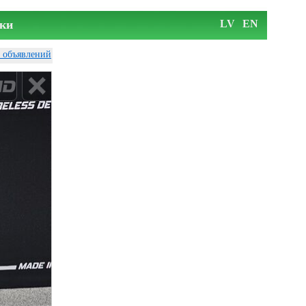
ки
LV
EN
у объявлений