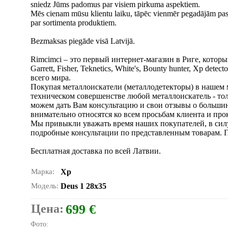
sniedz Jūms padomus par visiem pirkuma aspektiem.
Mēs cienam mūsu klientu laiku, tāpēc vienmēr pegadājām pasu
par sortimenta produktiem.
Bezmaksas piegāde visā Latvijā.
Rimcimci – это первый интернет-магазин в Риге, котор
Garrett, Fisher, Teknetics, White's, Bounty hunter, Xp det
всего мира.
Покупая металлоискатели (металлодетекторы) в нашем 
техническом совершенстве любой металлоискатель - тол
можем дать Вам консультацию и свои отзывы о большин
внимательно относятся ко всем просьбам клиента и прок
Мы привыкли уважать время наших покупателей, в силу ч
подробные консультации по представленным товарам. 
Бесплатная доставка по всей Латвии.
Марка:
Xp
Модель:
Deus 1 28x35
Цена:
699 €
Фото: