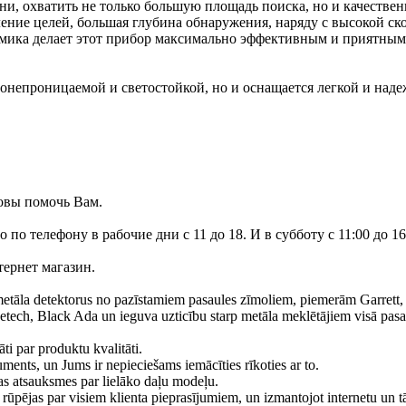
ени, охватить не только большую площадь поиска, но и качествен
еление целей, большая глубина обнаружения, наряду с высокой ск
омика делает этот прибор максимально эффективным и приятным
донепроницаемой и светостойкой, но и оснащается легкой и над
овы помочь Вам.
по телефону в рабочие дни с 11 до 18. И в субботу с 11:00 до 16
тернет магазин.
 metāla detektorus no pazīstamiem pasaules zīmoliem, piemerām Garrett, 
etech, Black Ada un ieguva uzticību starp metāla meklētājiem visā pasa
ti par produktu kvalitāti.
ruments, un Jums ir nepieciešams iemācīties rīkoties ar to.
s atsauksmes par lielāko daļu modeļu.
rūpējas par visiem klienta pieprasījumiem, un izmantojot internetu un tā