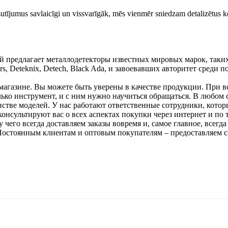
tījumus savlaicīgi un vissvarīgāk, mēs vienmēr sniedzam detalizētus ko
ый предлагает металлодетекторы известных мировых марок, таки
ectors, Deteknix, Detech, Black Ada, и завоевавших авторитет среди 
магазине. Вы можете быть уверены в качестве продукции. При в
ько инструмент, и с ним нужно научиться обращаться. В любом 
стве моделей. У нас работают ответственные сотрудники, котор
онсультируют вас о всех аспектах покупки через интернет и по 
его всегда доставляем заказы вовремя и, самое главное, всегда
Постоянным клиентам и оптовым покупателям – предоставляем с