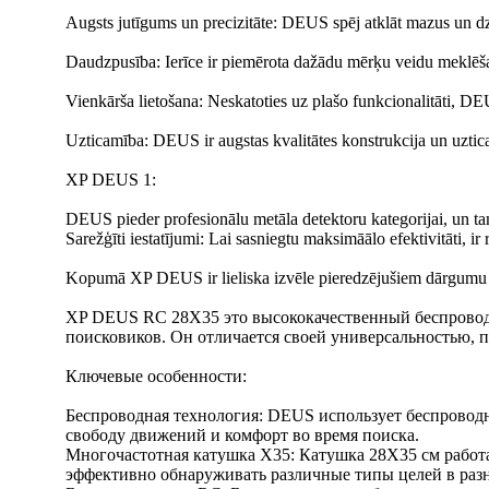
Augsts jutīgums un precizitāte: DEUS spēj atklāt mazus un dz
Daudzpusība: Ierīce ir piemērota dažādu mērķu veidu meklēšana
Vienkārša lietošana: Neskatoties uz plašo funkcionalitāti, DEU
Uzticamība: DEUS ir augstas kvalitātes konstrukcija un uztic
XP DEUS 1:
DEUS pieder profesionālu metāla detektoru kategorijai, un tam
Sarežģīti iestatījumi: Lai sasniegtu maksimāālo efektivitāti, ir r
Kopumā XP DEUS ir lieliska izvēle pieredzējušiem dārgumu me
XP DEUS RC 28X35 это высококачественный беспровод
поисковиков. Он отличается своей универсальностью,
Ключевые особенности:
Беспроводная технология: DEUS использует беспровод
свободу движений и комфорт во время поиска.
Многочастотная катушка X35: Катушка 28X35 см работает
эффективно обнаруживать различные типы целей в разн