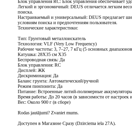
Блок управления RC: Блок управления обеспечивает уд
Легкий и эргономичный: DEUS отличается легким весом
поиска.
Настраиваемый и универсальный: DEUS предлагает шир
условиям поиска и предпочтениям пользователя.
Технические характеристики:
Тип: Грунтовый металлоискатель
Технология: VLF (Very Low Frequency)
Рабочие частоты: 3, 7–27, 7 кГц (5 основных диапазонов
Катушка: 28X35 см X35
Беспроводная связь: Да
Блок управления: RC
Дисплей: ЖК
Дискриминация: Да
Баланс грунта: Автоматический/ручной
Режим пинпоинта: Да
Питание: Встроенные литий-полимерные аккумулятор
Время работы: До 20 часов (в зависимости от настроек 
Вес: Около 900 г (в сборе)
Rodas jautājumi? Zvaniet mums.
Доступен в Магазине Сразу (Dzirciema iela 27A).