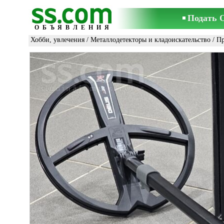
Подать 
ОБЪЯВЛЕНИЯ
Хобби, увлечения
/
Металлодетекторы и кладоискательство
/ П