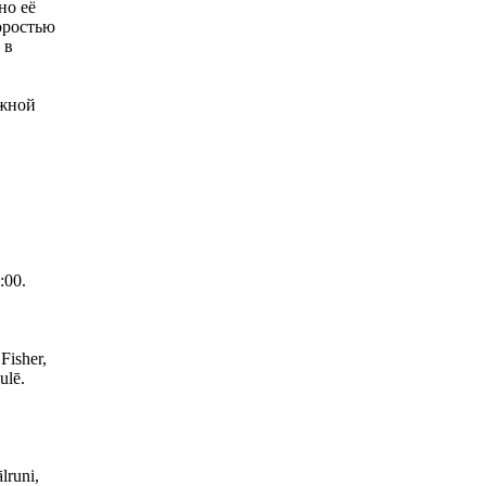
но её
оростью
 в
ежной
:00.
Fisher,
ulē.
lruni,