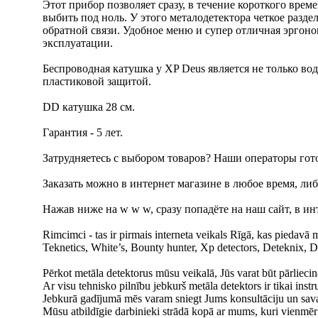
Этот прибор позволяет сразу, в течение короткого врем
выбить под ноль. У этого металодетектора четкое разд
обратной связи. Удобное меню и супер отличная эргон
эксплуатации.
Беспроводная катушка у XP Deus является не только во
пластиковой защитой.
DD катушка 28 см.
Гарантия - 5 лет.
Затрудняетесь с выбором товаров? Наши операторы гот
Заказать можно в интернет магазине в любое время, либо 
Нажав ниже на w w w, сразу попадёте на наш сайт, в ин
Rimcimci - tas ir pirmais interneta veikals Rīgā, kas piedavā
Teknetics, White’s, Bounty hunter, Xp detectors, Deteknix, D
Pērkot metāla detektorus mūsu veikalā, Jūs varat būt pārliecinā
Ar visu tehnisko pilnību jebkurš metāla detektors ir tikai inst
Jebkurā gadījumā mēs varam sniegt Jums konsultāciju un sava
Mūsu atbildīgie darbinieki strādā kopā ar mums, kuri vienmēr 