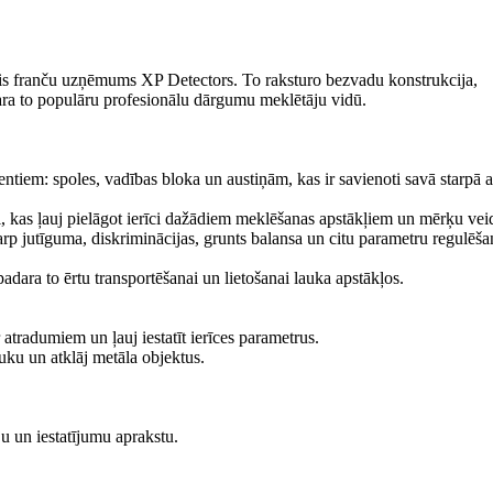
jis franču uzņēmums XP Detectors. To raksturo bezvadu konstrukcija,
dara to populāru profesionālu dārgumu meklētāju vidū.
iem: spoles, vadības bloka un austiņām, kas ir savienoti savā starpā a
kas ļauj pielāgot ierīci dažādiem meklēšanas apstākļiem un mērķu vei
rp jutīguma, diskriminācijas, grunts balansa un citu parametru regulēša
ra to ērtu transportēšanai un lietošanai lauka apstākļos.
atradumiem un ļauj iestatīt ierīces parametrus.
ku un atklāj metāla objektus.
ju un iestatījumu aprakstu.