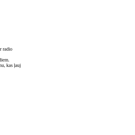
r radio
diem.
nu, kas ļauj