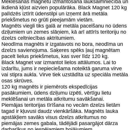
Meklēšanas magnētu izmantošana lauksaimniecībā un
ikdienā kļūst aizvien populārāka. Black Magnet 120 kg
palīdzēs iztīrīt ūdenstilpi un izņemt ārā metāla
priekšmetus no grūti pieejamām vietām.
Magnēts viegli tiks galā ar metāla pacelšanu no ūdens
dziļumiem un zemes slāņiem, kā arī attīrīs teritoriju no
dzelzs celtniecības aktritumiem.
Neodīma magnēts ir izgatavots no bora, neodīma un
dzelzs savienojuma. Saķeres spēks ļauj magnētam
pacelt lielus priekšmetus, kas sver līdz 120 kg.
Black Magnet var izmantot lielos attālumos. Lai to
izdarītu, jums ir nepieciešama noteiktā garuma virve
vai stipra aukla. Virve tiek uzstādīta uz speciāla metāla
osas skrūves.
120 kg magnēts ir piemērots ekspedīcijas
pasākumiem, ūdens dziļumu izpēti, vērtīgu lietu
meklēšanai un metāla atkritumu savākšanai.
Piemājas teritorijas tīrīšana no vecām dzelzs lietām
tagad ir kļuvusi daudz vienkāršāka. Magnēts lauka
apstākļiem savāks visus dzelzs atkritumus no
piemājas zemes gabala, tādējādi pasargājot dārza
darbarīkus no iespējamiem bojājumiem.