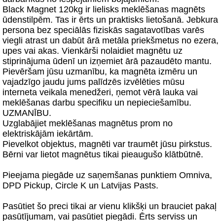
Black Magnet 120kg ir lielisks meklēšanas magnēts
ūdenstilpēm. Tas ir ērts un praktisks lietošanā. Jebkura
persona bez speciālās fiziskās sagatavotības varēs
viegli atrast un dabūt ārā metāla priekšmetus no ezera,
upes vai akas. Vienkārši nolaidiet magnētu uz
stiprinājuma ūdenī un izņemiet ārā pazaudēto mantu.
Pievēršam jūsu uzmanību, ka magnēta izmēru un
vajadzīgo jaudu jums palīdzēs izvēlēties mūsu
interneta veikala menedžeri, ņemot vērā lauka vai
meklēšanas darbu specifiku un nepieciešamību.
UZMANĪBU.
Uzglabājiet meklēšanas magnētus prom no
elektriskājām iekārtām.
Pievelkot objektus, magnēti var traumēt jūsu pirkstus.
Bērni var lietot magnētus tikai pieaugušo klātbūtnē.
Pieejama piegāde uz saņemšanas punktiem Omniva,
DPD Pickup, Circle K un Latvijas Pasts.
Pasūtiet šo preci tikai ar vienu klikšķi un brauciet pakaļ
pasūtījumam, vai pasūtiet piegādi. Ērts serviss un