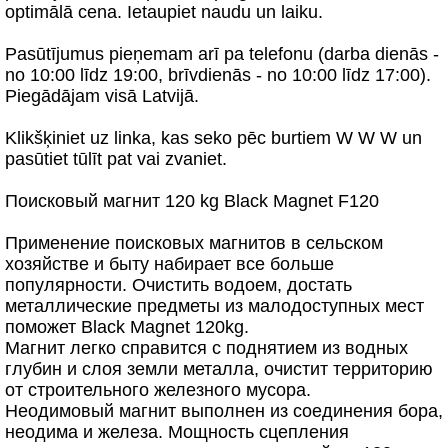
optimālā cena. Ietaupiet naudu un laiku.
Pasūtījumus pieņemam arī pa telefonu (darba dienās -
no 10:00 līdz 19:00, brīvdienās - no 10:00 līdz 17:00).
Piegādājam visā Latvijā.
Klikšķiniet uz linka, kas seko pēc burtiem W W W un
pasūtiet tūlīt pat vai zvaniet.
Поисковый магнит 120 kg Black Magnet F120
Применение поисковых магнитов в сельском
хозяйстве и быту набирает все больше
популярности. Очистить водоем, достать
металлические предметы из малодоступных мест
поможет Black Magnet 120kg.
Магнит легко справится с поднятием из водных
глубин и слоя земли металла, очистит территорию
от строительного железного мусора.
Неодимовый магнит выполнен из соединения бора,
неодима и железа. Мощность сцепления