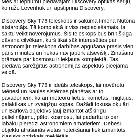
Mēs ar lepnumu piedāvājam Discovery optikas sēriju,
ko ražo Levenhuk un apstiprina Discovery.
Discovery Sky T76 teleskops ir sākuma līmeņa Ņūtona
atstarotājs. Tā komplektā ir viss nepieciešamais, lai
sāktu veikt novērojumus. Šis teleskops būs brīnišķīga
dāvana cilvēkam, kurš tikai sāk interesēties par
astronomiju: teleskopa darbības apgūšana prasīs vien
pāris minūtes un nekas nav jāpērk atsevišķi. Zināšanu
grāmata par kosmosu ir iekļauta komplektā. Tas
piedāvā sarežģītus astronomijas aspektus pieejamā
veidā.
Discovery Sky T76 ir ideāls teleskops, lai novērotu
Mēnesi un Saules sistēmas planētas ar to
pavadoņiem, kā arī meteoru lietus, komētas, miglājus,
galaktikas un zvaigžņu kopas. Dažādi fokusa okulāri
un Bārlova objektīvs ļauj izmantot atšķirīgu
palielinājumu, pētot kosmosu, lai padarītu to par
labāku pieredzi astronomiem amatieriem. Debesu
objektu atrašanās vietas noteikšanai tiek izmantots
klasisks optiskais meklētājs.