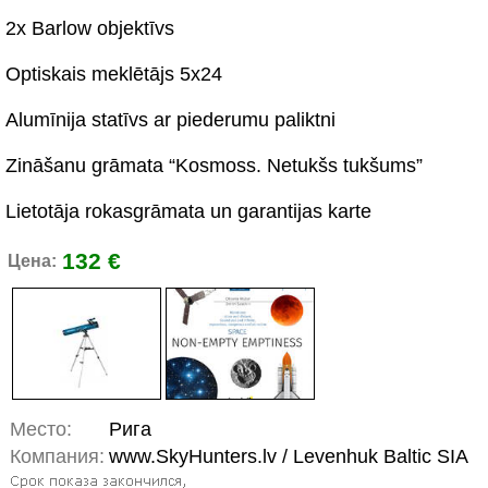
2x Barlow objektīvs
Optiskais meklētājs 5x24
Alumīnija statīvs ar piederumu paliktni
Zināšanu grāmata “Kosmoss. Netukšs tukšums”
Lietotāja rokasgrāmata un garantijas karte
132 €
Цена:
Место:
Рига
Компания:
www.SkyHunters.lv / Levenhuk Baltic SIA