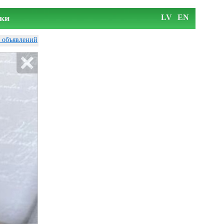
ки
LV
EN
у объявлений