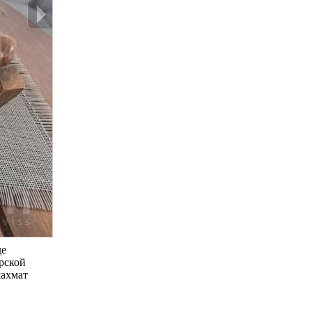
де
рской
шахмат