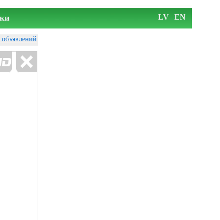
ки
LV
EN
у объявлений