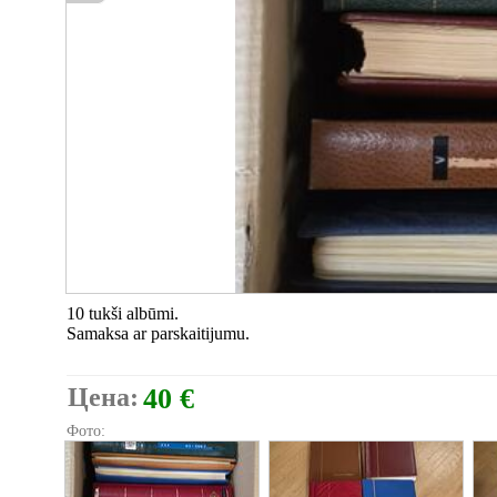
10 tukši albūmi.
Samaksa ar parskaitijumu.
Цена:
40 €
Фото: