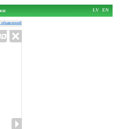
ки
LV
EN
у объявлений