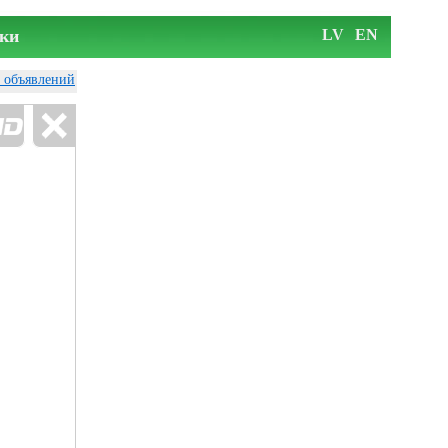
ки
LV
EN
у объявлений