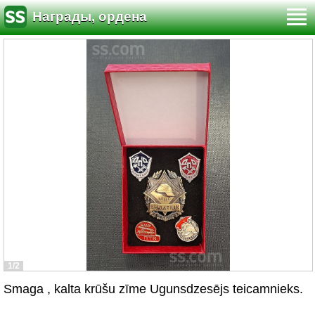
Награды, ордена
1/2
Smaga , kalta krūšu zīme Ugunsdzesējs teicamnieks.