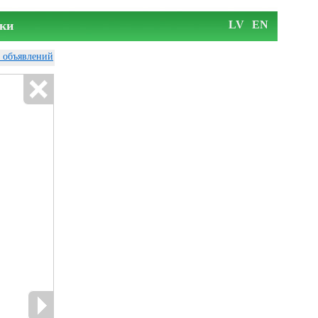
ки
LV
EN
у объявлений