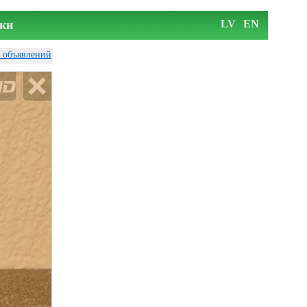
ки
LV
EN
у объявлений