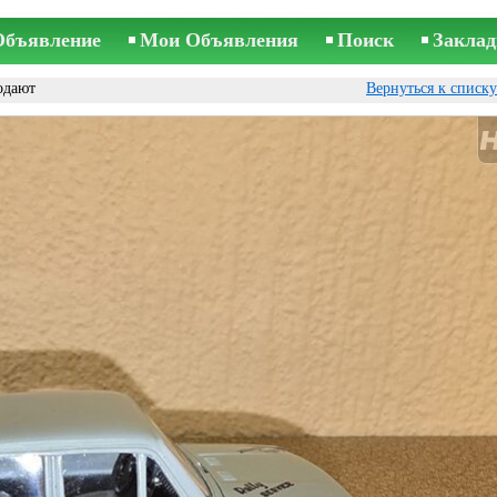
Объявление
Мои Объявления
Поиск
Заклад
одают
Вернуться к списк