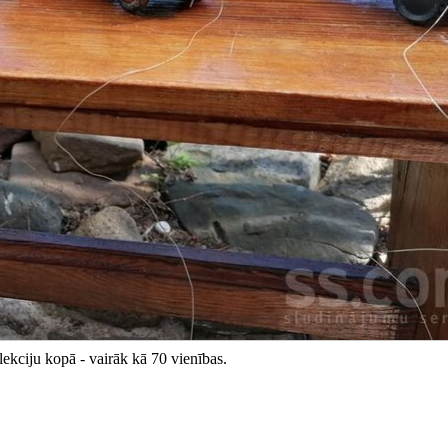
lekciju kopā - vairāk kā 70 vienības.