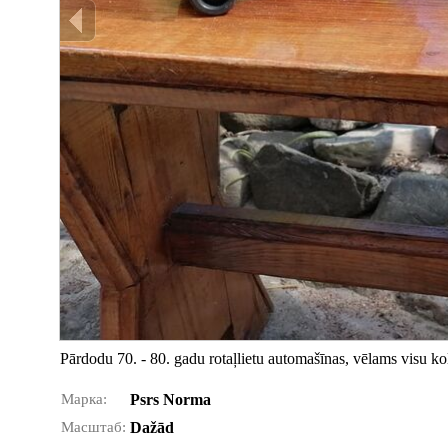
Pārdodu 70. - 80. gadu rotaļlietu automašīnas, vēlams visu ko
Марка:
Psrs Norma
Масштаб:
Dažād