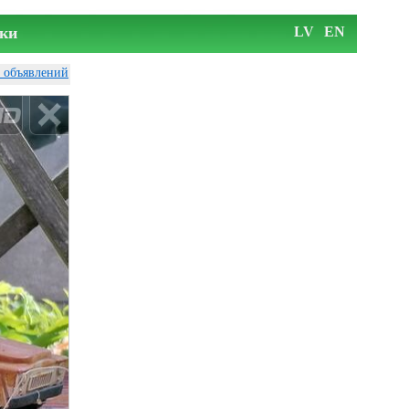
ки
LV
EN
у объявлений