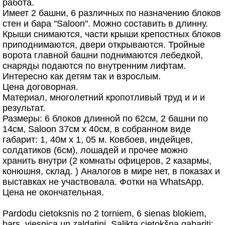
работа.
Имеет 2 башни, 6 различных по назначению блоков
стен и бара ''Saloon''. Можно составить в длинну.
Крыши снимаются, части крыши крепостных блоков
приподнимаются, двери открываются. Тройные
ворота главной башни поднимаются лебедкой,
снаряды подаются по внутренним лифтам.
Интересно как детям так и взрослым.
Цена договорная.
Материал, многолетний кропотливый труд и и и
результат.
Размеры: 6 блоков длинной по 62см, 2 башни по
14см, Saloon 37см х 40см, в собранном виде
габарит: 1, 40м x 1, 05 м. Ковбоев, индейцев,
солдатиков (6см), лошадей и прочее можно
хранить внутри (2 комнаты офицеров, 2 казармы,
конюшня, склад. ) Аналогoв в мире нет, в показах и
выставках не участвовала. Фотки на WhatsApp.
Цена не окончательная.
Pardodu cietoksnis no 2 torniem, 6 sienas blokiem,
bars, viesnica un zaldatini. Salikta cietokšna gabariti: