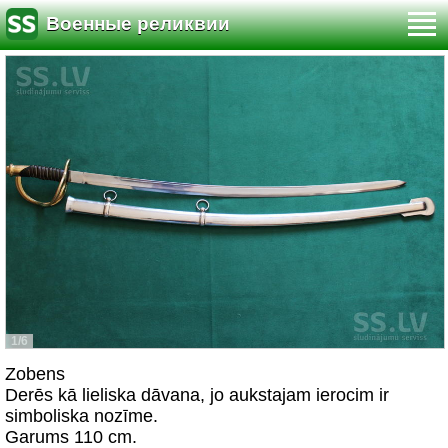
Военные реликвии
1/6
Zobens
Derēs kā lieliska dāvana, jo aukstajam ierocim ir
simboliska nozīme.
Garums 110 cm.