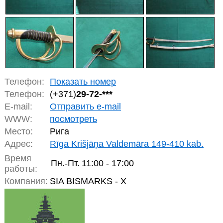
Телефон:
Показать номер
Телефон:
(+371)
29-72-***
E-mail:
Отправить e-mail
WWW:
посмотреть
Место:
Рига
Адрес:
Rīga Krišjāņa Valdemāra 149-410 kab.
Время
Пн.-Пт.
11:00 - 17:00
работы:
Компания:
SIA BISMARKS - X