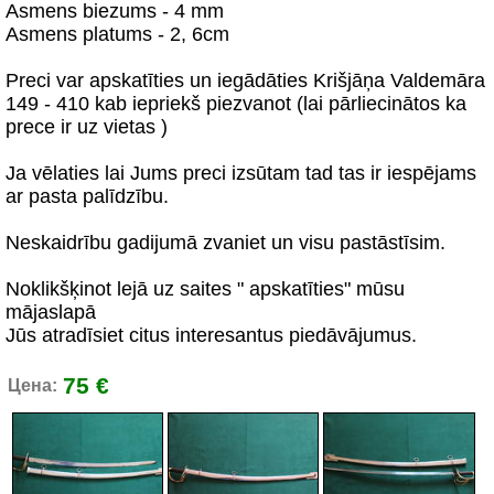
Asmens biezums - 4 mm
Asmens platums - 2, 6cm
Preci var apskatīties un iegādāties Krišjāņa Valdemāra
149 - 410 kab iepriekš piezvanot (lai pārliecinātos ka
prece ir uz vietas )
Ja vēlaties lai Jums preci izsūtam tad tas ir iespējams
ar pasta palīdzību.
Neskaidrību gadijumā zvaniet un visu pastāstīsim.
Noklikšķinot lejā uz saites " apskatīties" mūsu
mājaslapā
Jūs atradīsiet citus interesantus piedāvājumus.
75 €
Цена: