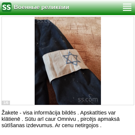
Военные реликвии
1/6
Žakete - visa informācija bildēs . Apskatīties var
klātienē . Sūtu arī caur Omnivu , pircējs apmaksā
sūtīšanas izdevumus. Ar cenu netirgojos .