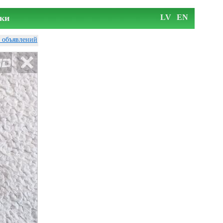
ки
LV
EN
у объявлений