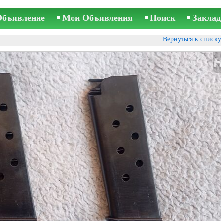
Объявление
Мои Объявления
Поиск
Заклад
Вернуться к списк