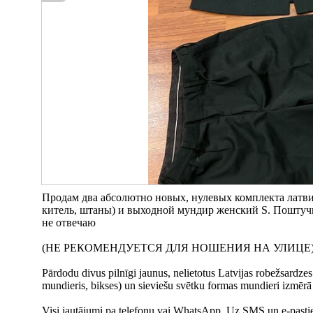
Продам два абсолютно новых, нулевых комплекта латв
китель, штаны) и выходной мундир женский S. Поштуч
не отвечаю
(НЕ РЕКОМЕНДУЕТСЯ ДЛЯ НОШЕНИЯ НА УЛИЦЕ
Pārdodu divus pilnīgi jaunus, nelietotus Latvijas robežsardz
mundieris, bikses) un sieviešu svētku formas mundieri izmērā
Visi jautājumi pa telefonu vai WhatsApp. Uz SMS un e-pasti