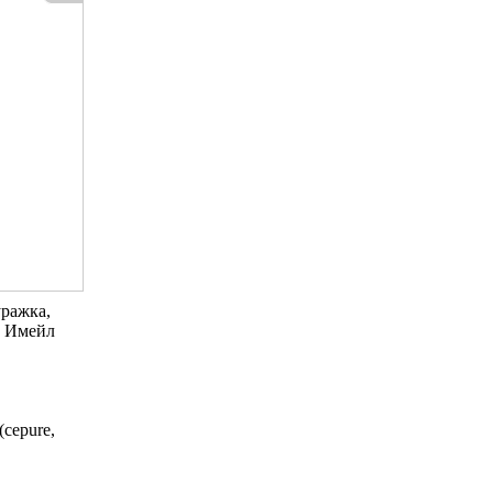
ражка,
и Имейл
(cepure,