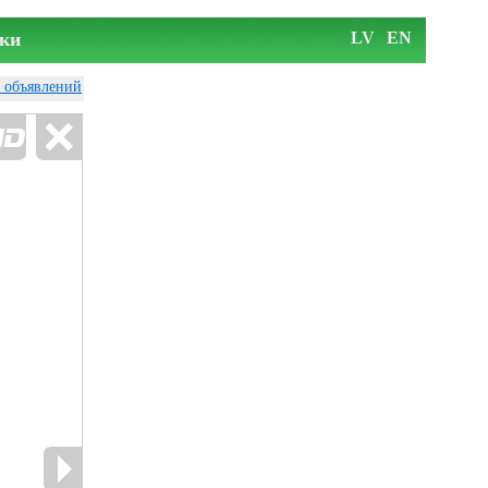
ки
LV
EN
у объявлений