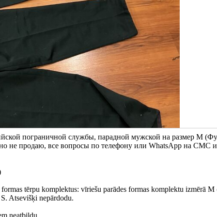
ийской пограничной службы, парадной мужской на размер М (Фу
но не продаю, все вопросы по телефону или WhatsApp на СМС 
)
es formas tērpu komplektus: vīriešu parādes formas komplektu izmērā M 
 S. Atsevišķi nepārdodu.
em neatbildu.