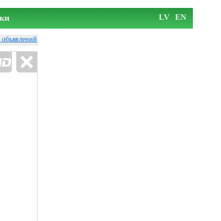
ки
LV
EN
у объявлений