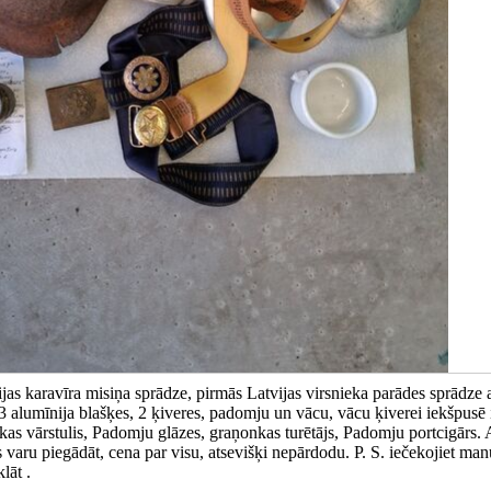
vijas karavīra misiņa sprādze, pirmās Latvijas virsnieka parādes sprādze a
3 alumīnija blašķes, 2 ķiveres, padomju un vācu, vācu ķiverei iekšpusē i
kas vārstulis, Padomju glāzes, graņonkas turētājs, Padomju portcigārs. 
 varu piegādāt, cena par visu, atsevišķi nepārdodu. P. S. iečekojiet man
lāt .