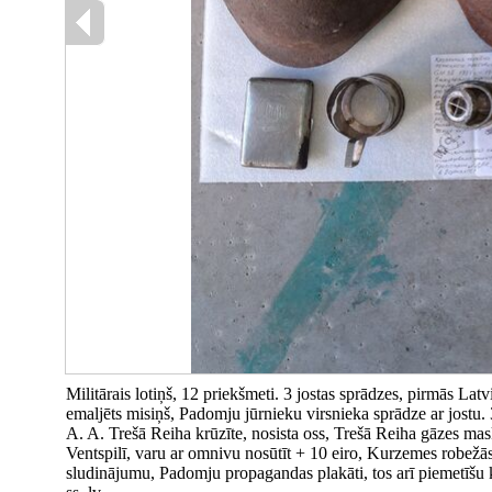
Militārais lotiņš, 12 priekšmeti. 3 jostas sprādzes, pirmās Lat
emaljēts misiņš, Padomju jūrnieku virsnieka sprādze ar jostu. 
A. A. Trešā Reiha krūzīte, nosista oss, Trešā Reiha gāzes mas
Ventspilī, varu ar omnivu nosūtīt + 10 eiro, Kurzemes robežās
sludinājumu, Padomju propagandas plakāti, tos arī piemetīšu k