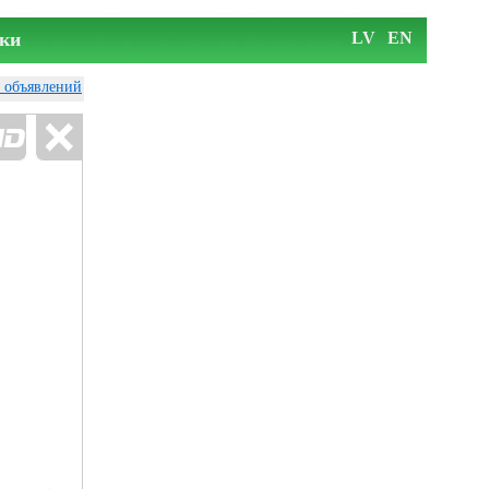
ки
LV
EN
у объявлений