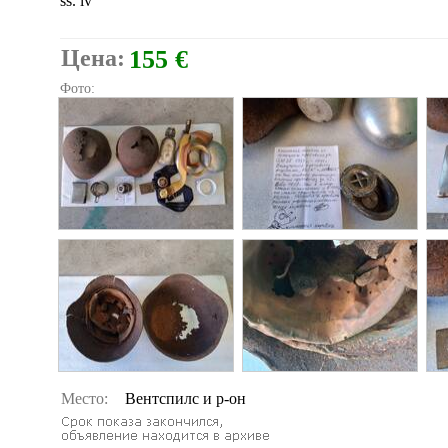
ss. lv
Цена:
155 €
Фото:
Место:
Вентспилс и р-он