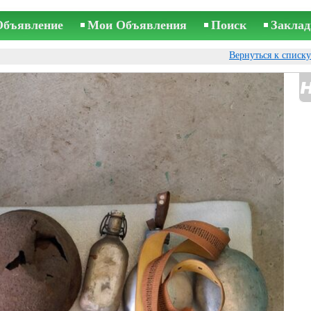
Объявление
Мои Объявления
Поиск
Заклад
Вернуться к списк