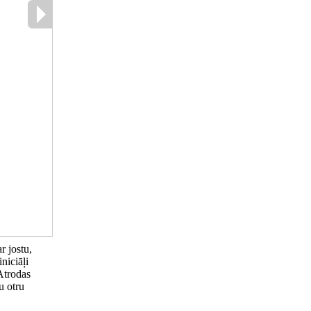
r jostu,
niciāļi
Atrodas
u otru