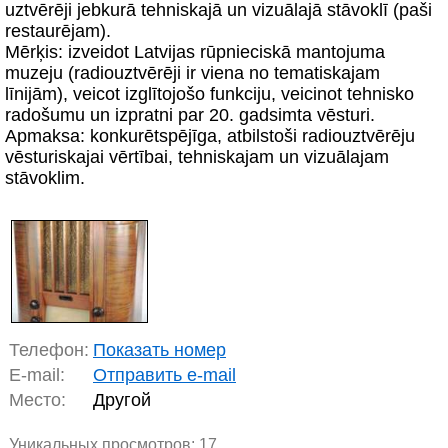
uztvērēji jebkurā tehniskajā un vizuālajā stāvoklī (paši
restaurējam).
Mērķis: izveidot Latvijas rūpnieciskā mantojuma
muzeju (radiouztvērēji ir viena no tematiskajam
līnijām), veicot izglītojošo funkciju, veicinot tehnisko
radošumu un izpratni par 20. gadsimta vēsturi.
Apmaksa: konkurētspējīga, atbilstoši radiouztvērēju
vēsturiskajai vērtībai, tehniskajam un vizuālajam
stāvoklim.
Телефон:
Показать номер
E-mail:
Отправить e-mail
Место:
Другой
Уникальных просмотров:
17