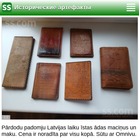
Исторические артефакты
1/2
Pārdodu padomju Latvijas laiku īstas ādas maciņus un
maku. Cena ir noradīta par visu kopā. Sūtu ar Omnivu.