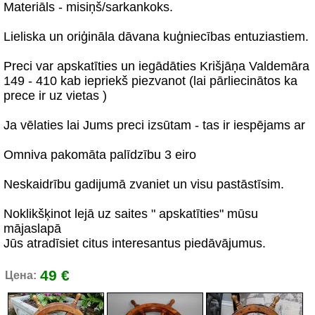
Materiāls - misiņš/sarkankoks.
Lieliska un oriģināla dāvana kuģniecības entuziastiem.
Preci var apskatīties un iegādāties Krišjāņa Valdemāra
149 - 410 kab iepriekš piezvanot (lai pārliecinātos ka
prece ir uz vietas )
Ja vēlaties lai Jums preci izsūtam - tas ir iespējams ar
Omniva pakomāta palīdzību 3 eiro
Neskaidrību gadijumā zvaniet un visu pastāstīsim.
Noklikšķinot lejā uz saites " apskatīties" mūsu
mājaslapā
Jūs atradīsiet citus interesantus piedāvājumus.
49 €
Цена: