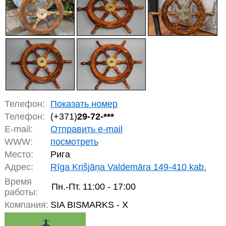
Телефон:
Показать номер
Телефон:
(+371)
29-72-***
E-mail:
Отправить e-mail
WWW:
посмотреть
Место:
Рига
Адрес:
Rīga Krišjāņa Valdemāra 149-410 kab.
Время
Пн.-Пт.
11:00 - 17:00
работы:
Компания:
SIA BISMARKS - X